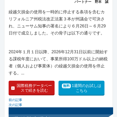
パートナー 野本 誠
繰越欠損金の使用を一時的に停止する条項を含むカ
リフォルニア州税法改正法案３本が州議会で可決さ
れ、ニューサム知事の署名により６月26日～６月29
日付で成立しました。その骨子は以下の通りです。
2024年１月１日以降、2026年12月31日以前に開始す
る課税年度において、事業所得100万ドル以上の納税
者（個人および事業体）の繰越欠損金の使用を停止
する。...
国際税務データベー
1週間のお試しは
無料
スで続きを読む
こちら
前の記事
次の記事