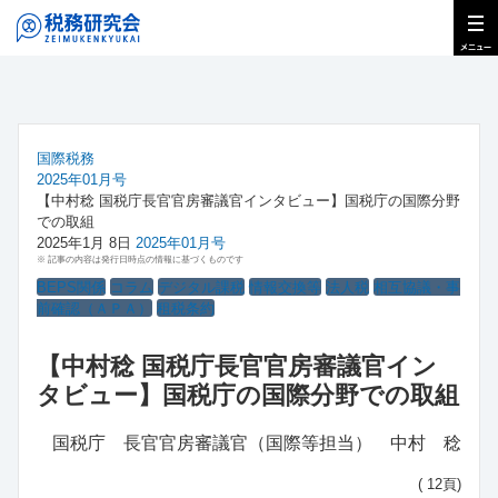
国際税務
2025年01月号
【中村稔 国税庁長官官房審議官インタビュー】国税庁の国際分野
での取組
2025年1月 8日
2025年01月号
※ 記事の内容は発行日時点の情報に基づくものです
BEPS関係
コラム
デジタル課税
情報交換等
法人税
相互協議・事
前確認（ＡＰＡ）
租税条約
【中村稔 国税庁長官官房審議官イン
タビュー】国税庁の国際分野での取組
国税庁 長官官房審議官（国際等担当） 中村 稔
( 12頁)