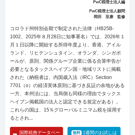
PwC税理士法人編
PwC税理士法人顧問
岡田 至康 監修
コロラド州特別会期で制定された法律（HB25B-
1002、2025年８月28日に知事署名）では、2026年１
月１日以降に開始する所得年度より、香港、アイル
ランド、リヒテンシュタイン、オランダ、シンガポ
ールが、原則、関係グループ企業に係る合算申告が
必要となるタックスヘイブン国・地域リストに掲載
された（納税者は、内国歳入法（IRC）Section
7701（o）の経済実体原則に基づき反証の余地がある
一方、本州法には、当局側も同様の理由でタックス
ヘイブン掲載国の法人と認定できる規定がある）。
これらの国は、15％グローバルミニマム税を採用す
るとされ...
国際税務データベー
1週間のお試しは
無料