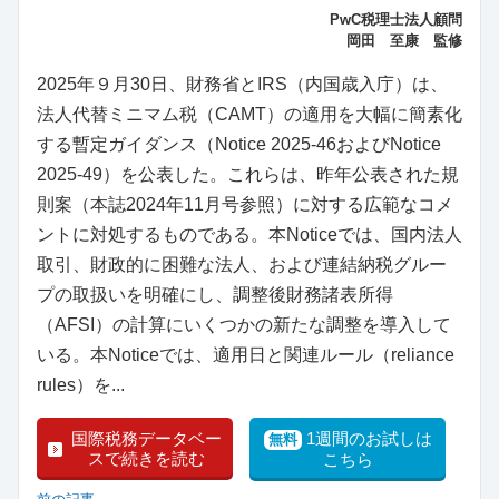
PwC税理士法人顧問
岡田 至康 監修
2025年９月30日、財務省とIRS（内国歳入庁）は、
法人代替ミニマム税（CAMT）の適用を大幅に簡素化
する暫定ガイダンス（Notice 2025-46およびNotice
2025-49）を公表した。これらは、昨年公表された規
則案（本誌2024年11月号参照）に対する広範なコメ
ントに対処するものである。本Noticeでは、国内法人
取引、財政的に困難な法人、および連結納税グルー
プの取扱いを明確にし、調整後財務諸表所得
（AFSI）の計算にいくつかの新たな調整を導入して
いる。本Noticeでは、適用日と関連ルール（reliance
rules）を...
国際税務データベー
1週間のお試しは
無料
スで続きを読む
こちら