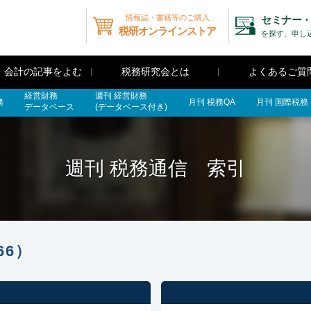
情報誌・書籍等のご購入
セミナー・
税研オンラインストア
を探す、申し
・会計の記事をよむ
税務研究会とは
よくあるご質
経営財務
週刊 経営財務
務
月刊 税務QA
月刊 国際税務
データベース
(データベース付き)
週刊 税務通信 索引
66）