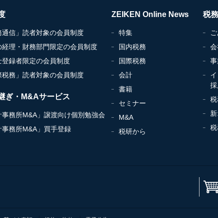
度
ZEIKEN Online News
税
務通信」読者対象の会員制度
特集
ご
の経理・財務部門限定の会員制度
国内税務
会
士登録者限定の会員制度
国際税務
事
際税務」読者対象の会員制度
会計
イ
採
書籍
継ぎ・M&Aサービス
税
セミナー
新
計事務所M&A」譲渡向け個別勉強会
M&A
税
計事務所M&A」買手登録
税研から