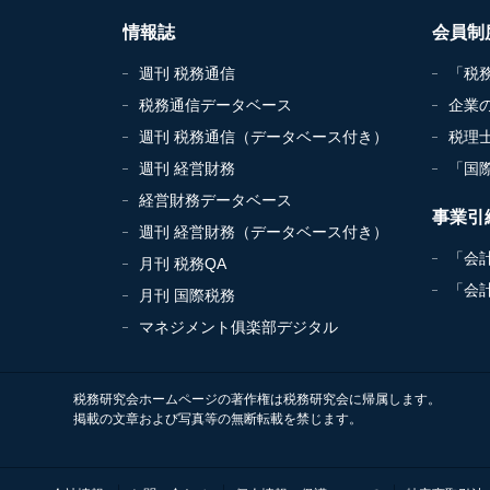
情報誌
会員制
週刊 税務通信
「税
税務通信データベース
企業
週刊 税務通信（データベース付き）
税理
週刊 経営財務
「国
経営財務データベース
事業引
週刊 経営財務（データベース付き）
「会
月刊 税務QA
「会
月刊 国際税務
マネジメント俱楽部デジタル
税務研究会ホームページの著作権は税務研究会に帰属します。
掲載の文章および写真等の無断転載を禁じます。