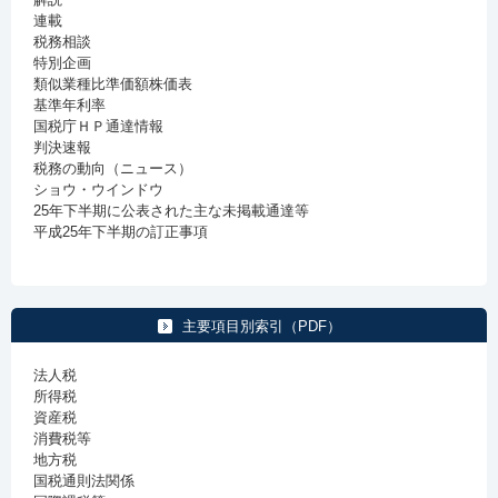
連載
税務相談
特別企画
類似業種比準価額株価表
基準年利率
国税庁ＨＰ通達情報
判決速報
税務の動向（ニュース）
ショウ・ウインドウ
25年下半期に公表された主な未掲載通達等
平成25年下半期の訂正事項
主要項目別索引（PDF）
法人税
所得税
資産税
消費税等
地方税
国税通則法関係