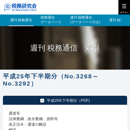
税務通信
週刊 税務通信
週刊 税務通信
週刊 経営財
データベース
(データベース付き)
週刊 税務通信 索引
平成25年下半期分（No.3268～
No.3292）
平成25年下半期分（PDF)
通達等
法律要綱，政令要綱，資料等
改正法令・通達の解説
解説