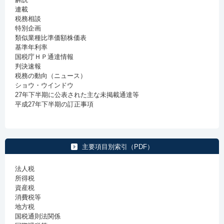
連載
税務相談
特別企画
類似業種比準価額株価表
基準年利率
国税庁ＨＰ通達情報
判決速報
税務の動向（ニュース）
ショウ・ウインドウ
27年下半期に公表された主な未掲載通達等
平成27年下半期の訂正事項
主要項目別索引（PDF）
法人税
所得税
資産税
消費税等
地方税
国税通則法関係