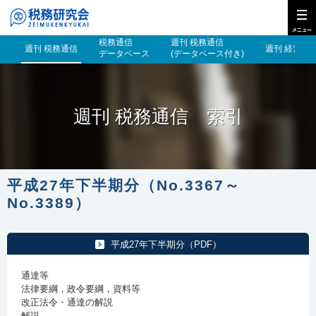
税務通信
週刊 税務通信
週刊 税務通信
週刊 経営財
データベース
(データベース付き)
週刊 税務通信 索引
平成27年下半期分（No.3367～
No.3389）
平成27年下半期分（PDF）
通達等
法律要綱，政令要綱，資料等
改正法令・通達の解説
解説