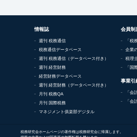
情報誌
会員制
週刊 税務通信
「税
税務通信データベース
企業
週刊 税務通信（データベース付き）
税理
週刊 経営財務
「国
経営財務データベース
事業引
週刊 経営財務（データベース付き）
「会
月刊 税務QA
「会
月刊 国際税務
マネジメント俱楽部デジタル
税務研究会ホームページの著作権は税務研究会に帰属します。