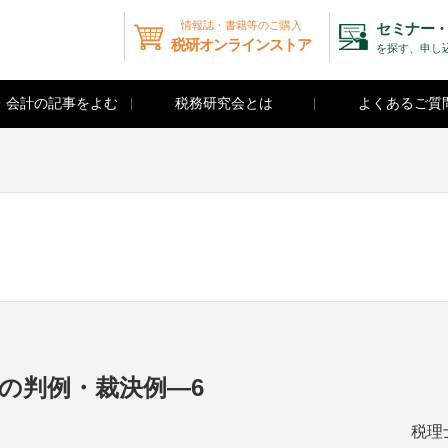
情報誌・書籍等のご購入
セミナー・
税研オンラインストア
を探す、申し
・会計の記事をよむ
税務研究会とは
よくあるご質
の判例・裁決例―6
税理士