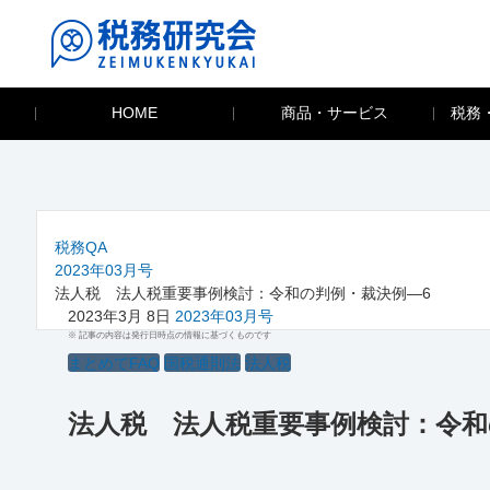
HOME
商品・サービス
税務
税務QA
2023年03月号
法人税 法人税重要事例検討：令和の判例・裁決例―6
2023年3月 8日
2023年03月号
※ 記事の内容は発行日時点の情報に基づくものです
まとめてFAQ
国税通則法
法人税
法人税 法人税重要事例検討：令和