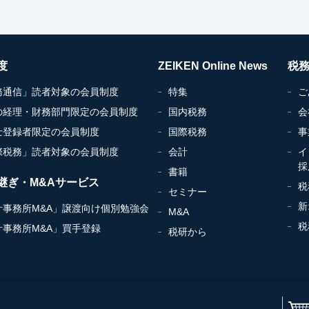
度
ZEIKEN Online News
税
務通信」読者対象の会員制度
特集
ご
の経理・財務部門限定の会員制度
国内税務
会
士登録者限定の会員制度
国際税務
事
際税務」読者対象の会員制度
会計
イ
採
書籍
継ぎ・M&Aサービス
税
セミナー
新
計事務所M&A」譲渡向け個別勉強会
M&A
税
計事務所M&A」買手登録
税研から