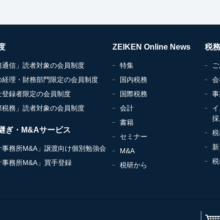
度
ZEIKEN Online News
税
務通信」読者対象の会員制度
特集
ご
の経理・財務部門限定の会員制度
国内税務
会
士登録者限定の会員制度
国際税務
事
際税務」読者対象の会員制度
会計
イ
採
書籍
継ぎ・M&Aサービス
税
セミナー
新
計事務所M&A」譲渡向け個別勉強会
M&A
税
計事務所M&A」買手登録
税研から