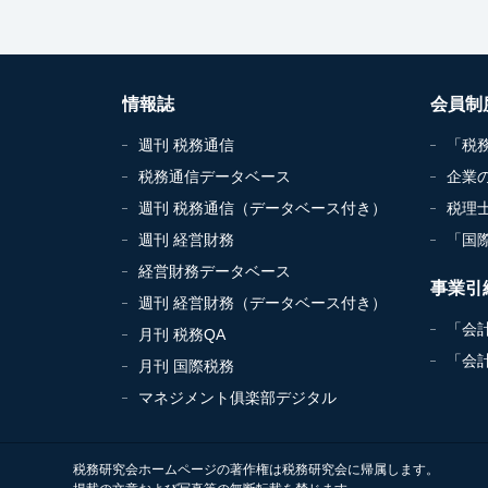
情報誌
会員制
週刊 税務通信
「税
税務通信データベース
企業
週刊 税務通信（データベース付き）
税理
週刊 経営財務
「国
経営財務データベース
事業引
週刊 経営財務（データベース付き）
「会
月刊 税務QA
「会
月刊 国際税務
マネジメント俱楽部デジタル
税務研究会ホームページの著作権は税務研究会に帰属します。