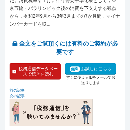
た。消費税率引上げに伴う需要平準化策として，東
京五輪・パラリンピック後の消費を下支えする観点
から，令和2年9月から3年3月までの7か月間，マイナ
ンバーカードを取...
全文をご覧頂くには有料のご契約が必
要です
税務通信データベー
お試しはこちら
無料
スで続きを読む
すぐに使えるIDをメールでお
送りします
前の記事
次の記事