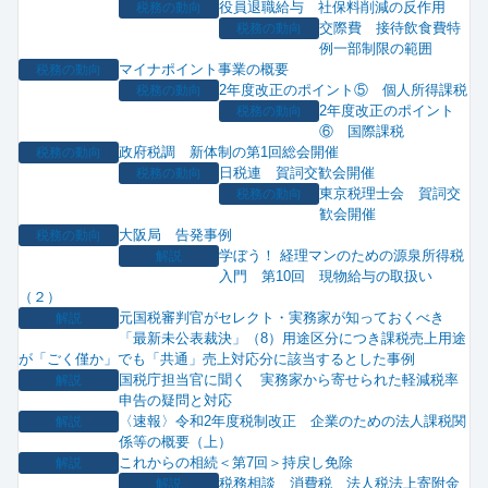
役員退職給与 社保料削減の反作用
税務の動向
交際費 接待飲食費特
税務の動向
例一部制限の範囲
マイナポイント事業の概要
税務の動向
2年度改正のポイント⑤ 個人所得課税
税務の動向
2年度改正のポイント
税務の動向
⑥ 国際課税
政府税調 新体制の第1回総会開催
税務の動向
日税連 賀詞交歓会開催
税務の動向
東京税理士会 賀詞交
税務の動向
歓会開催
大阪局 告発事例
税務の動向
学ぼう！ 経理マンのための源泉所得税
解説
入門 第10回 現物給与の取扱い
（２）
元国税審判官がセレクト・実務家が知っておくべき
解説
「最新未公表裁決」（8）用途区分につき課税売上用途
が「ごく僅か」でも「共通」売上対応分に該当するとした事例
国税庁担当官に聞く 実務家から寄せられた軽減税率
解説
申告の疑問と対応
〈速報〉令和2年度税制改正 企業のための法人課税関
解説
係等の概要（上）
これからの相続＜第7回＞持戻し免除
解説
税務相談 消費税 法人税法上寄附金
解説