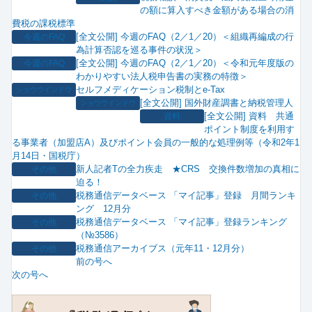
の額に算入すべき金額がある場合の消
費税の課税標準
[全文公開] 今週のFAQ（2／1／20）＜組織再編成の行
今週のFAQ
為計算否認を巡る事件の状況＞
[全文公開] 今週のFAQ（2／1／20）＜令和元年度版の
今週のFAQ
わかりやすい法人税申告書の実務の特徴＞
セルフメディケーション税制とe-Tax
ショウウインドウ
[全文公開] 国外財産調書と納税管理人
ショウウインドウ
[全文公開] 資料 共通
資料
ポイント制度を利用す
る事業者（加盟店A）及びポイント会員の一般的な処理例等（令和2年1
月14日・国税庁）
新人記者Tの全力疾走 ★CRS 交換件数増加の真相に
その他
迫る！
税務通信データベース 「マイ記事」登録 月間ランキ
その他
ング 12月分
税務通信データベース 「マイ記事」登録ランキング
その他
（№3586）
税務通信アーカイブス（元年11・12月分）
その他
前の号へ
次の号へ