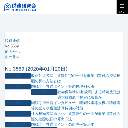
税務通信
No.3589
前の号へ
次の号へ
No.3589 (2020年01月20日)
改正仕入控除 賃貸住宅の一部を事業用貸付の控除税
展望
額の算出方法とは
国税庁 共通ポイント等の処理例公表
展望
社会保険料の削減策による給与改定は
展望
過大役員給与判定に影響か
国税庁担当官インタビュー 軽減税率導入後の請求書
展望
等の誤りや税額計算特例の対策
仕入税額控除適正化 賃貸物件の一部が事業用貸付の
税務の動向
際の控除税額の算出方法
国税庁 共通ポイントの処理例等示す
税務の動向