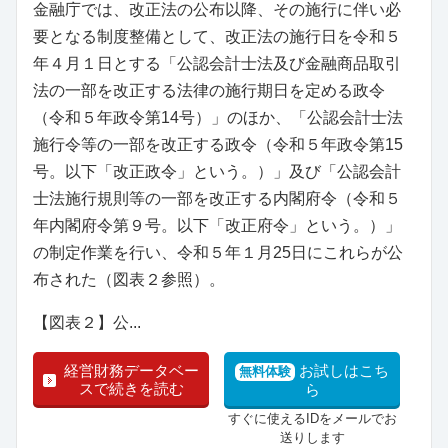
金融庁では、改正法の公布以降、その施行に伴い必
要となる制度整備として、改正法の施行日を令和５
年４月１日とする「公認会計士法及び金融商品取引
法の一部を改正する法律の施行期日を定める政令
（令和５年政令第14号）」のほか、「公認会計士法
施行令等の一部を改正する政令（令和５年政令第15
号。以下「改正政令」という。）」及び「公認会計
士法施行規則等の一部を改正する内閣府令（令和５
年内閣府令第９号。以下「改正府令」という。）」
の制定作業を行い、令和５年１月25日にこれらが公
布された（図表２参照）。
【図表２】公...
経営財務データベー
お試しはこち
無料体験
スで続きを読む
ら
すぐに使えるIDをメールでお
送りします