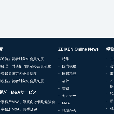
度
ZEIKEN Online News
税
務通信」読者対象の会員制度
特集
ご
の経理・財務部門限定の会員制度
国内税務
会
士登録者限定の会員制度
国際税務
事
際税務」読者対象の会員制度
会計
イ
採
書籍
継ぎ・M&Aサービス
税
セミナー
新
計事務所M&A」譲渡向け個別勉強会
M&A
税
計事務所M&A」買手登録
税研から