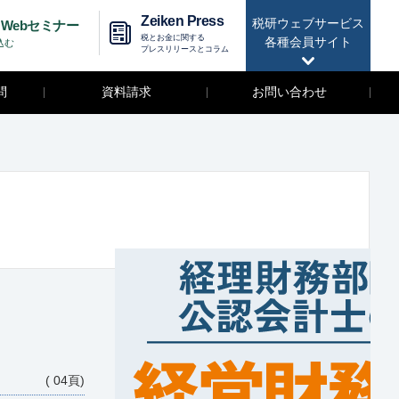
Zeiken Press
税研ウェブサービス
Webセミナー
税とお金に関する
各種会員サイト
込む
プレスリリースとコラム
問
資料請求
お問い合わせ
( 04頁)