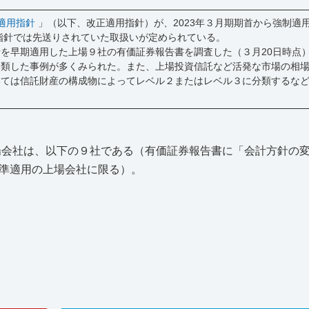
適用指針
」（以下、改正適用指針）が、2023年３月期期首から強制適
用指針では先送りされていた取扱いが定められている。
を早期適用した上場９社の有価証券報告書を調査した（３月20日時点
分類した事例が多くみられた。また、上場投資信託など活発な市場の相
いては信託財産の構成物によってレベル２またはレベル３に分類するな
上場会社は、以下の９社である（有価証券報告書に「会計方針の
準適用の上場会社に限る）。