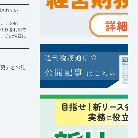
用されてい
）。この結
場価格を利用で
ど、その性質に
変更」との見