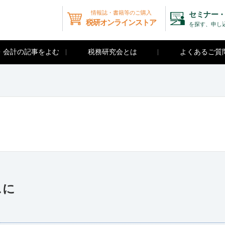
情報誌・書籍等のご購入
セミナー・
税研オンラインストア
を探す、申し
・会計の記事をよむ
税務研究会とは
よくあるご質
スに