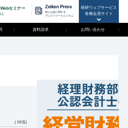
Zeiken Press
税研ウェブサービス
Webセミナー
税とお金に関する
各種会員サイト
込む
プレスリリースとコラム
問
資料請求
お問い合わせ
( 08頁)