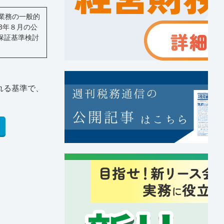
証業務の一般的
3年８月の公
保証基準検討
れる基準で、