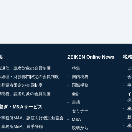
度
ZEIKEN Online News
税
務通信」読者対象の会員制度
特集
ご
の経理・財務部門限定の会員制度
国内税務
会
士登録者限定の会員制度
国際税務
事
際税務」読者対象の会員制度
会計
イ
採
書籍
継ぎ・M&Aサービス
税
セミナー
新
計事務所M&A」譲渡向け個別勉強会
M&A
税
計事務所M&A」買手登録
税研から