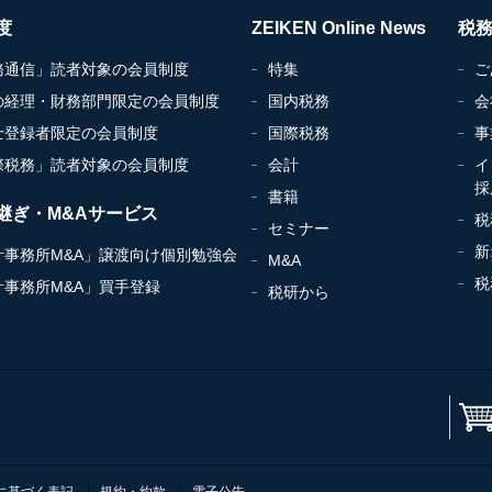
度
ZEIKEN Online News
税
務通信」読者対象の会員制度
特集
ご
の経理・財務部門限定の会員制度
国内税務
会
士登録者限定の会員制度
国際税務
事
際税務」読者対象の会員制度
会計
イ
採
書籍
継ぎ・M&Aサービス
税
セミナー
新
計事務所M&A」譲渡向け個別勉強会
M&A
税
計事務所M&A」買手登録
税研から