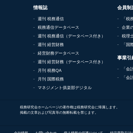
情報誌
会員制
週刊 税務通信
「税
税務通信データベース
企業
週刊 税務通信（データベース付き）
税理
週刊 経営財務
「国
経営財務データベース
事業引
週刊 経営財務（データベース付き）
「会
月刊 税務QA
「会
月刊 国際税務
マネジメント俱楽部デジタル
税務研究会ホームページの著作権は税務研究会に帰属します。
掲載の文章および写真等の無断転載を禁じます。