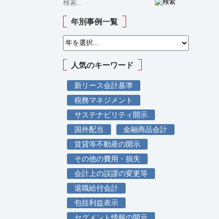
年別事例一覧
人気のキーワード
新リース会計基準
税務マネジメント
サステナビリティ開示
国外配当
金融商品会計
賃貸等不動産の開示
その他の費用・損失
会計上の誤謬の変更等
退職給付会計
包括利益表示
セグメント情報の開示