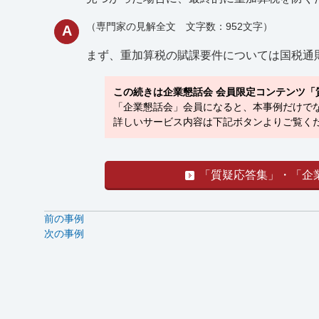
（専門家の見解全文 文字数：952文字）
A
まず、重加算税の賦課要件については国税通則
この続きは企業懇話会 会員限定コンテンツ「
「企業懇話会」会員になると、本事例だけでな
詳しいサービス内容は下記ボタンよりご覧くだ
「質疑応答集」・「企
前の事例
次の事例