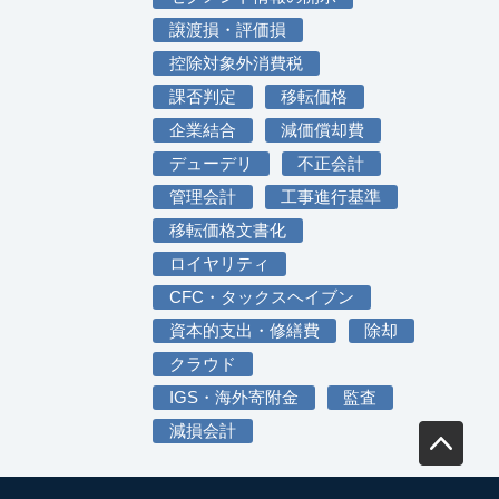
譲渡損・評価損
控除対象外消費税
課否判定
移転価格
企業結合
減価償却費
デューデリ
不正会計
管理会計
工事進行基準
移転価格文書化
ロイヤリティ
CFC・タックスヘイブン
資本的支出・修繕費
除却
クラウド
IGS・海外寄附金
監査
減損会計