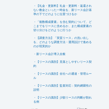
・【礼金・更新料】礼金・更新料・返還され
ない敷金といった一時金を、新リース会計基
準の下でどのように位置づけるか
・「複数構成要素」を含む契約について、ど
こまでをリースに含めるか、また構成要素の
切り分けをどのように行うか
・【調査方法】「実質リース」の洗い出し
を、どのような調査方法・運用設計で進める
のが現実的か
・新リース会計導入全般
・【リースの識別】見落としやすいリース契
約
・【リースの識別】全社への通達・管理ルー
ル
・【リースの識別】監査対応：契約網羅性の
説明
・【リースの識別】少額リースの判断が割れ
る例