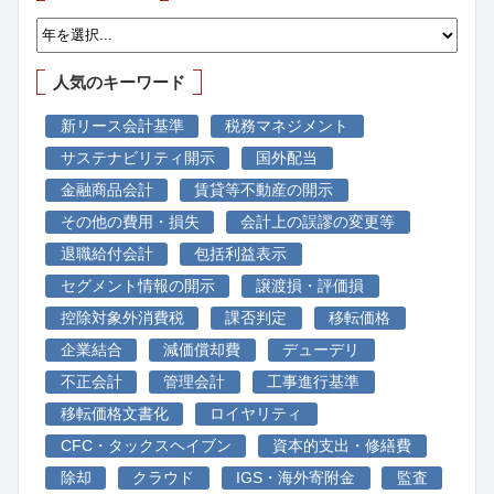
人気のキーワード
新リース会計基準
税務マネジメント
サステナビリティ開示
国外配当
金融商品会計
賃貸等不動産の開示
その他の費用・損失
会計上の誤謬の変更等
退職給付会計
包括利益表示
セグメント情報の開示
譲渡損・評価損
控除対象外消費税
課否判定
移転価格
企業結合
減価償却費
デューデリ
不正会計
管理会計
工事進行基準
移転価格文書化
ロイヤリティ
CFC・タックスヘイブン
資本的支出・修繕費
除却
クラウド
IGS・海外寄附金
監査