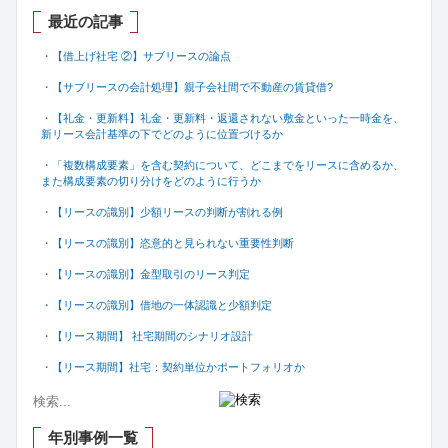
最近の記事
・【借上げ社宅 ②】サブリースの論点
・【サブリースの会計処理】親子会社間で不動産の賃貸借
?
・【礼金・更新料】礼金・更新料・返還されない敷金といった一時金を、
新リース会計基準の下でどのように位置づけるか
・「複数構成要素」を含む契約について、どこまでをリースに含めるか、
また構成要素の切り分けをどのように行うか
・【リースの識別】少額リースの判断が割れる例
・【リースの識別】恣意的と見られない重要性判断
・【リースの識別】金型取引のリース判定
・【リースの識別】借地の一体認識と少額判定
・【リース期間】 社宅期間のシナリオ設計
・【リース期間】社宅：契約単位かポートフォリオか
年別事例一覧