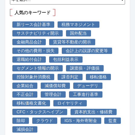
人気のキーワード
新リース会計基準
税務マネジメント
サステナビリティ開示
国外配当
金融商品会計
賃貸等不動産の開示
その他の費用・損失
会計上の誤謬の変更等
退職給付会計
包括利益表示
セグメント情報の開示
譲渡損・評価損
控除対象外消費税
課否判定
移転価格
企業結合
減価償却費
デューデリ
不正会計
管理会計
工事進行基準
移転価格文書化
ロイヤリティ
CFC・タックスヘイブン
資本的支出・修繕費
除却
クラウド
IGS・海外寄附金
監査
減損会計