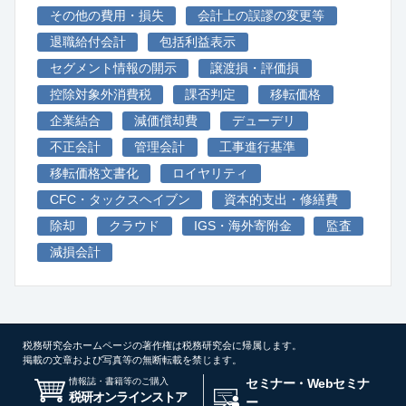
その他の費用・損失
会計上の誤謬の変更等
退職給付会計
包括利益表示
セグメント情報の開示
譲渡損・評価損
控除対象外消費税
課否判定
移転価格
企業結合
減価償却費
デューデリ
不正会計
管理会計
工事進行基準
移転価格文書化
ロイヤリティ
CFC・タックスヘイブン
資本的支出・修繕費
除却
クラウド
IGS・海外寄附金
監査
減損会計
税務研究会ホームページの著作権は税務研究会に帰属します。
掲載の文章および写真等の無断転載を禁じます。
情報誌・書籍等のご購入
セミナー・Webセミナ
税研オンラインストア
ー