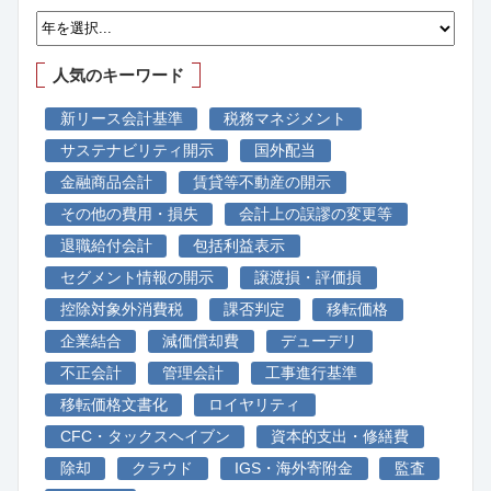
人気のキーワード
新リース会計基準
税務マネジメント
サステナビリティ開示
国外配当
金融商品会計
賃貸等不動産の開示
その他の費用・損失
会計上の誤謬の変更等
退職給付会計
包括利益表示
セグメント情報の開示
譲渡損・評価損
控除対象外消費税
課否判定
移転価格
企業結合
減価償却費
デューデリ
不正会計
管理会計
工事進行基準
移転価格文書化
ロイヤリティ
CFC・タックスヘイブン
資本的支出・修繕費
除却
クラウド
IGS・海外寄附金
監査