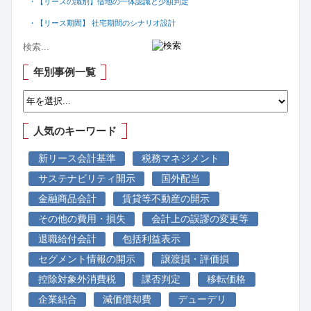
・【リースの識別】借地の一体認識と少額判定
・【リース期間】 社宅期間のシナリオ設計
年別事例一覧
人気のキーワード
新リース会計基準
税務マネジメント
サステナビリティ開示
国外配当
金融商品会計
賃貸等不動産の開示
その他の費用・損失
会計上の誤謬の変更等
退職給付会計
包括利益表示
セグメント情報の開示
譲渡損・評価損
控除対象外消費税
課否判定
移転価格
企業結合
減価償却費
デューデリ