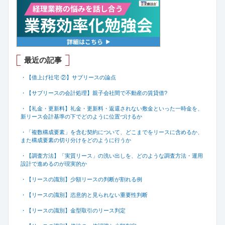
最近の記事
・【借上げ社宅 ②】サブリースの論点
・【サブリースの会計処理】親子会社間で不動産の賃貸借
?
・【礼金・更新料】礼金・更新料・返還されない敷金といった一時金を、
新リース会計基準の下でどのように位置づけるか
・「複数構成要素」を含む契約について、どこまでをリースに含めるか、
また構成要素の切り分けをどのように行うか
・【調査方法】「実質リース」の洗い出しを、どのような調査方法・運用
設計で進めるのが現実的か
・【リースの識別】少額リースの判断が割れる例
・【リースの識別】恣意的と見られない重要性判断
・【リースの識別】金型取引のリース判定