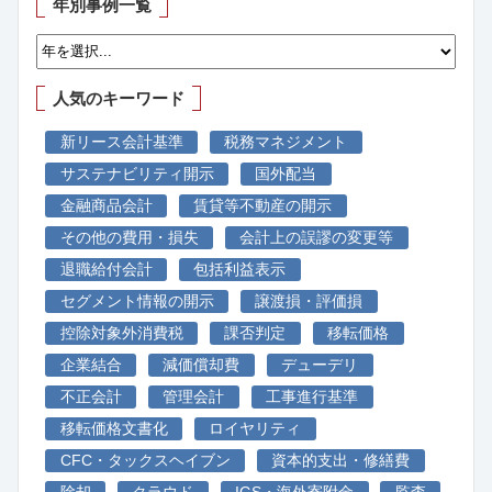
年別事例一覧
人気のキーワード
新リース会計基準
税務マネジメント
サステナビリティ開示
国外配当
金融商品会計
賃貸等不動産の開示
その他の費用・損失
会計上の誤謬の変更等
退職給付会計
包括利益表示
セグメント情報の開示
譲渡損・評価損
控除対象外消費税
課否判定
移転価格
企業結合
減価償却費
デューデリ
不正会計
管理会計
工事進行基準
移転価格文書化
ロイヤリティ
CFC・タックスヘイブン
資本的支出・修繕費