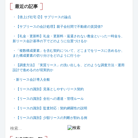
最近の記事
・【借上げ社宅 ②】サブリースの論点
・【サブリースの会計処理】親子会社間で不動産の賃貸借
?
・【礼金・更新料】礼金・更新料・返還されない敷金といった一時金を、
新リース会計基準の下でどのように位置づけるか
・「複数構成要素」を含む契約について、どこまでをリースに含めるか、
また構成要素の切り分けをどのように行うか
・【調査方法】「実質リース」の洗い出しを、どのような調査方法・運用
設計で進めるのが現実的か
・新リース会計導入全般
・【リースの識別】見落としやすいリース契約
・【リースの識別】全社への通達・管理ルール
・【リースの識別】監査対応：契約網羅性の説明
・【リースの識別】少額リースの判断が割れる例