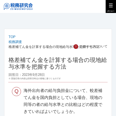
TOP
税務調査
このページについて
格差補てん金を計算する場合の現地給与水準を把握する方法
？
格差補てん金を計算する場合の現地給
与水準を把握する方法
回答日：2023年9月28日
※ 質疑応答の内容は回答日時点の情報に基づくものです
Q
海外出向者の給与負担金について、較差補
てん金を国内負担としている場合、現地の
同等の者の給与水準との比較はどの程度で
きていればよいでしょうか。