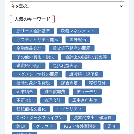
人気のキーワード
新リース会計基準
税務マネジメント
サステナビリティ開示
国外配当
金融商品会計
賃貸等不動産の開示
その他の費用・損失
会計上の誤謬の変更等
退職給付会計
包括利益表示
セグメント情報の開示
譲渡損・評価損
控除対象外消費税
課否判定
移転価格
企業結合
減価償却費
デューデリ
不正会計
管理会計
工事進行基準
移転価格文書化
ロイヤリティ
CFC・タックスヘイブン
資本的支出・修繕費
除却
クラウド
IGS・海外寄附金
監査