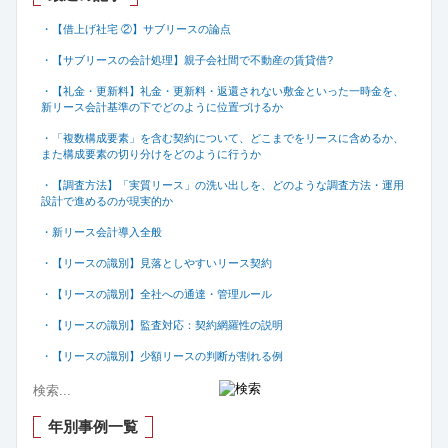
・【借上げ社宅 ②】サブリースの論点
・【サブリースの会計処理】親子会社間で不動産の賃貸借
?
・【礼金・更新料】礼金・更新料・返還されない敷金といった一時金を、
新リース会計基準の下でどのように位置づけるか
・「複数構成要素」を含む契約について、どこまでをリースに含めるか、
また構成要素の切り分けをどのように行うか
・【調査方法】「実質リース」の洗い出しを、どのような調査方法・運用
設計で進めるのが現実的か
・新リース会計導入全般
・【リースの識別】見落としやすいリース契約
・【リースの識別】全社への通達・管理ルール
・【リースの識別】監査対応：契約網羅性の説明
・【リースの識別】少額リースの判断が割れる例
年別事例一覧