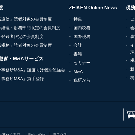
度
ZEIKEN Online News
税
務通信」読者対象の会員制度
特集
ご
の経理・財務部門限定の会員制度
国内税務
会
士登録者限定の会員制度
国際税務
事
際税務」読者対象の会員制度
会計
イ
採
書籍
継ぎ・M&Aサービス
税
セミナー
新
計事務所M&A」譲渡向け個別勉強会
M&A
税
計事務所M&A」買手登録
税研から