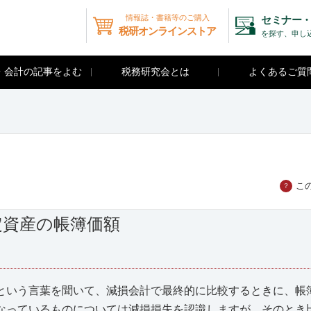
情報誌・書籍等のご購入
セミナー・
税研オンラインストア
を探す、申し
・会計の記事をよむ
税務研究会とは
よくあるご質
こ
？
定資産の帳簿価額
という言葉を聞いて、減損会計で最終的に比較するときに、帳
なっているものについては減損損失を認識しますが、そのとき