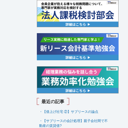
最近の記事
・【借上げ社宅 ②】サブリースの論点
・【サブリースの会計処理】親子会社間で不
動産の賃貸借
?