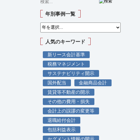
年別事例一覧
人気のキーワード
新リース会計基準
税務マネジメント
サステナビリティ開示
国外配当
金融商品会計
賃貸等不動産の開示
その他の費用・損失
会計上の誤謬の変更等
退職給付会計
包括利益表示
セグメント情報の開示