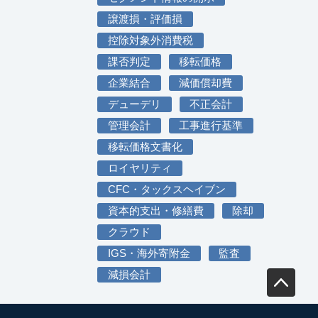
譲渡損・評価損
控除対象外消費税
課否判定
移転価格
企業結合
減価償却費
デューデリ
不正会計
管理会計
工事進行基準
移転価格文書化
ロイヤリティ
CFC・タックスヘイブン
資本的支出・修繕費
除却
クラウド
IGS・海外寄附金
監査
減損会計