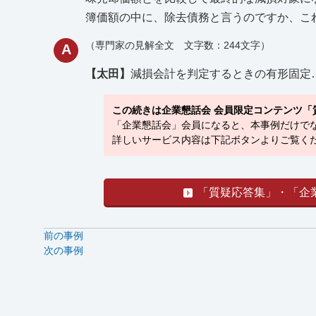
簿価額の中に、除去債務と言うのですか、こ
（専門家の見解全文 文字数：244文字）
A
【太田】
減損会計を判定するときの有形固定
この続きは企業懇話会 会員限定コンテンツ「
「企業懇話会」会員になると、本事例だけでな
詳しいサービス内容は下記ボタンよりご覧くだ
「質疑応答集」・「企
前の事例
次の事例