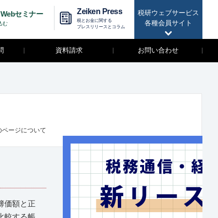
Zeiken Press
税研ウェブサービス
Webセミナー
税とお金に関する
各種会員サイト
込む
プレスリリースとコラム
問
資料請求
お問い合わせ
のページについて
簿価額と正
比較する帳