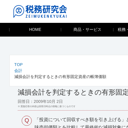
HOME
商品・サービス
税務
TOP
会計
減損会計を判定するときの有形固定資産の帳簿価額
減損会計を判定するときの有形固
回答日：2009年10月 2日
※ 質疑応答の内容は回答日時点の情報に基づくものです
Q
「投資について回収すべき額を引き上げる」
味売却価額とを比較して最終的な減損対象に