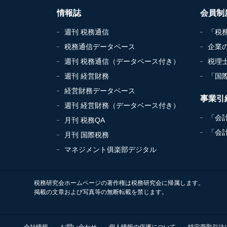
情報誌
会員制
週刊 税務通信
「税
税務通信データベース
企業
週刊 税務通信（データベース付き）
税理
週刊 経営財務
「国
経営財務データベース
事業引
週刊 経営財務（データベース付き）
「会
月刊 税務QA
「会
月刊 国際税務
マネジメント俱楽部デジタル
税務研究会ホームページの著作権は税務研究会に帰属します。
掲載の文章および写真等の無断転載を禁じます。