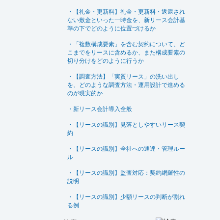
・【礼金・更新料】礼金・更新料・返還され
ない敷金といった一時金を、新リース会計基
準の下でどのように位置づけるか
・「複数構成要素」を含む契約について、ど
こまでをリースに含めるか、また構成要素の
切り分けをどのように行うか
・【調査方法】「実質リース」の洗い出し
を、どのような調査方法・運用設計で進める
のが現実的か
・新リース会計導入全般
・【リースの識別】見落としやすいリース契
約
・【リースの識別】全社への通達・管理ルー
ル
・【リースの識別】監査対応：契約網羅性の
説明
・【リースの識別】少額リースの判断が割れ
る例