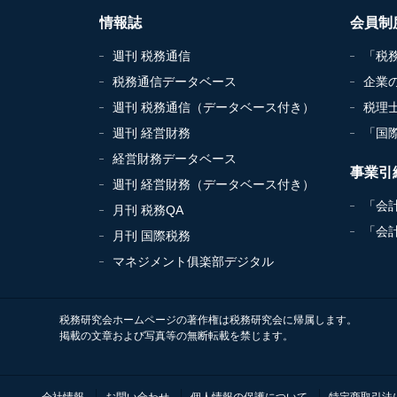
情報誌
会員制
週刊 税務通信
「税
税務通信データベース
企業
週刊 税務通信（データベース付き）
税理
週刊 経営財務
「国
経営財務データベース
事業引
週刊 経営財務（データベース付き）
「会
月刊 税務QA
「会
月刊 国際税務
マネジメント俱楽部デジタル
税務研究会ホームページの著作権は税務研究会に帰属します。
掲載の文章および写真等の無断転載を禁じます。