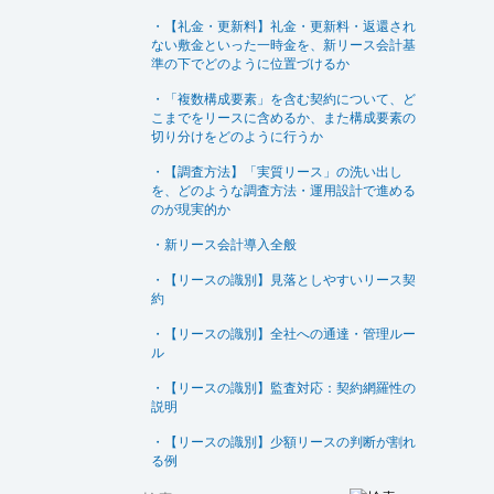
・【礼金・更新料】礼金・更新料・返還され
ない敷金といった一時金を、新リース会計基
準の下でどのように位置づけるか
・「複数構成要素」を含む契約について、ど
こまでをリースに含めるか、また構成要素の
切り分けをどのように行うか
・【調査方法】「実質リース」の洗い出し
を、どのような調査方法・運用設計で進める
のが現実的か
・新リース会計導入全般
・【リースの識別】見落としやすいリース契
約
・【リースの識別】全社への通達・管理ルー
ル
・【リースの識別】監査対応：契約網羅性の
説明
・【リースの識別】少額リースの判断が割れ
る例