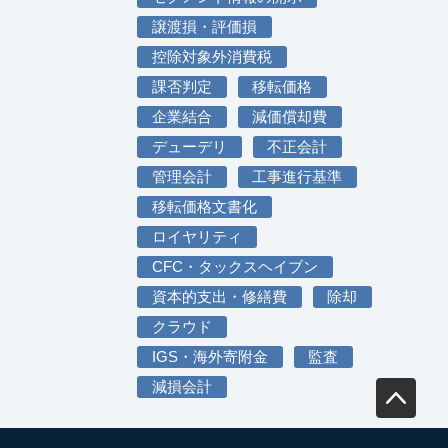
譲渡損・評価損
控除対象外消費税
課否判定
移転価格
企業結合
減価償却費
デューデリ
不正会計
管理会計
工事進行基準
移転価格文書化
ロイヤリティ
CFC・タックスヘイブン
資本的支出・修繕費
除却
クラウド
IGS・海外寄附金
監査
減損会計