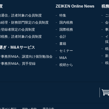
度
ZEIKEN Online News
税
務通信」読者対象の会員制度
特集
ご
の経理・財務部門限定の会員制度
国内税務
会
士登録者限定の会員制度
国際税務
事
際税務」読者対象の会員制度
会計
イ
採
書籍
継ぎ・M&Aサービス
税
セミナー
新
計事務所M&A」譲渡向け個別勉強会
M&A
税
計事務所M&A」買手登録
税研から