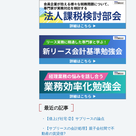
最近の記事
・【借上げ社宅 ②】サブリースの論点
・【サブリースの会計処理】親子会社間で不
動産の賃貸借
?