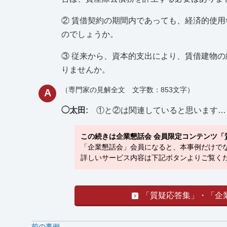
② 賃借契約の期間内であっても、経済的使
のでしょうか。
③ 従来から、資本的支出により、賃借建物
りませんか。
（専門家の見解全文 文字数：853文字）
A
◯太田:
①と②は関連していると思います…
この続きは企業懇話会 会員限定コンテンツ「
「企業懇話会」会員になると、本事例だけでな
詳しいサービス内容は下記ボタンよりご覧くだ
「質疑応答集」・「企
前の事例