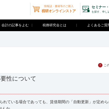
情報誌・書籍等のご購入
セミナー・
税研オンラインストア
を探す、申し
・会計の記事をよむ
税務研究会とは
よくあるご質
こ
？
必要性について
けられている場合であっても、賃借期間の「自動更新」が定めら
せんか。