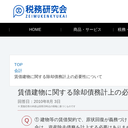
HOME
商品・サービス
税務
TOP
会計
賃借建物に関する除却債務計上の必要性について
賃借建物に関する除却債務計上の
回答日：2010年8月 3日
※ 質疑応答の内容は回答日時点の情報に基づくものです
Q
① 建物等の賃借契約で、原状回復が義務づ
合は、資産除去債務を計上する必要はありま