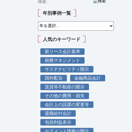
年別事例一覧
人気のキーワード
新リース会計基準
税務マネジメント
サステナビリティ開示
国外配当
金融商品会計
賃貸等不動産の開示
その他の費用・損失
会計上の誤謬の変更等
退職給付会計
包括利益表示
セグメント情報の開示