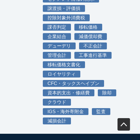
譲渡損・評価損
控除対象外消費税
課否判定
移転価格
企業結合
減価償却費
デューデリ
不正会計
管理会計
工事進行基準
移転価格文書化
ロイヤリティ
CFC・タックスヘイブン
資本的支出・修繕費
除却
クラウド
IGS・海外寄附金
監査
減損会計