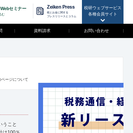
Zeiken Press
税研ウェブサービス
Webセミナー
税とお金に関する
各種会員サイト
込む
プレスリリースとコラム
問
資料請求
お問い合わせ
のページについて
いうこと
は100％