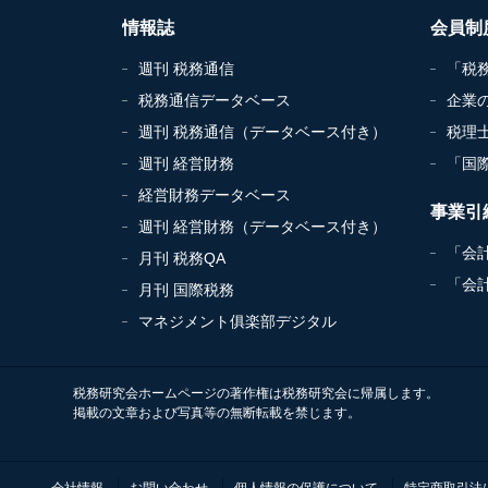
情報誌
会員制
週刊 税務通信
「税
税務通信データベース
企業
週刊 税務通信（データベース付き）
税理
週刊 経営財務
「国
経営財務データベース
事業引
週刊 経営財務（データベース付き）
「会
月刊 税務QA
「会
月刊 国際税務
マネジメント俱楽部デジタル
税務研究会ホームページの著作権は税務研究会に帰属します。
掲載の文章および写真等の無断転載を禁じます。