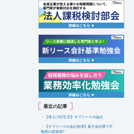
最近の記事
・【借上げ社宅 ②】サブリースの論点
・【サブリースの会計処理】親子会社間で不
動産の賃貸借
?