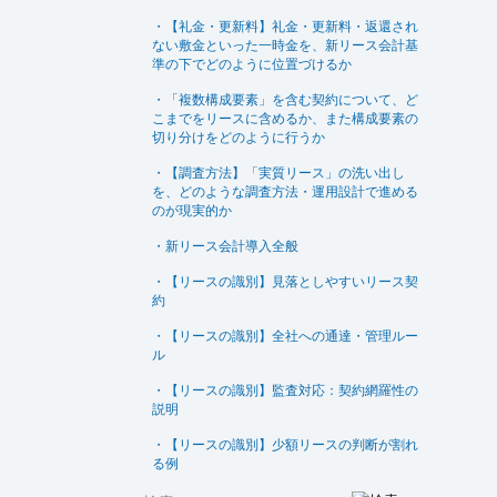
・【礼金・更新料】礼金・更新料・返還され
ない敷金といった一時金を、新リース会計基
準の下でどのように位置づけるか
・「複数構成要素」を含む契約について、ど
こまでをリースに含めるか、また構成要素の
切り分けをどのように行うか
・【調査方法】「実質リース」の洗い出し
を、どのような調査方法・運用設計で進める
のが現実的か
・新リース会計導入全般
・【リースの識別】見落としやすいリース契
約
・【リースの識別】全社への通達・管理ルー
ル
・【リースの識別】監査対応：契約網羅性の
説明
・【リースの識別】少額リースの判断が割れ
る例