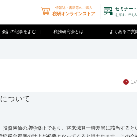
情報誌・書籍等のご購入
セミナー・
税研オンラインストア
を探す、申し
・会計の記事をよむ
税務研究会とは
よくあるご質
こ
？
理について
投資簿価の増額修正であり、将来減算一時差異に該当すると
繰延税金資産の計上が必要となってくると思われます。この会社