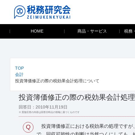
HOME
商品・サービス
税務
TOP
会計
投資簿価修正の際の税効果会計処理について
投資簿価修正の際の税効果会計処
回答日：2010年11月19日
※ 質疑応答の内容は回答日時点の情報に基づくものです
Q
投資簿価修正における税効果の処理ですが、
で、回収可能性の判断は当然つくにしても、