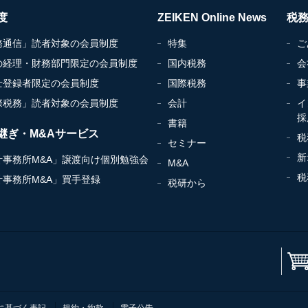
度
ZEIKEN Online News
税
務通信」読者対象の会員制度
特集
ご
の経理・財務部門限定の会員制度
国内税務
会
士登録者限定の会員制度
国際税務
事
際税務」読者対象の会員制度
会計
イ
採
書籍
継ぎ・M&Aサービス
税
セミナー
新
計事務所M&A」譲渡向け個別勉強会
M&A
税
計事務所M&A」買手登録
税研から