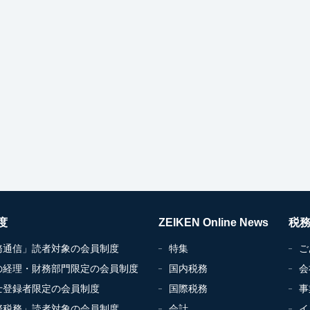
度
ZEIKEN Online News
税
務通信」読者対象の会員制度
特集
ご
の経理・財務部門限定の会員制度
国内税務
会
士登録者限定の会員制度
国際税務
事
際税務」読者対象の会員制度
会計
イ