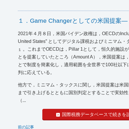
１．Game Changerとしての米国
2021年４月８日，米国バイデン政権は，OECDのInclusive
United States” としてデジタル課税および
。これまでOECDは，Pillar 1として，恒久
１
とを提案していたところ（Amount A），米国提
とで制度を簡素化し，適用範囲を全世界で100社以下
判に応えている。
他方で，ミニマム・タックスに関し，米国提案は米国国
まで引き上げるとともに国別判定とすることで実効性
（...
国際税務データベースで続きを
前の記事