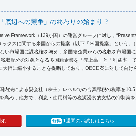
提案―「底辺への競争」の終わりの始まり？
 Framework（139か国）の運営グループに対し，“Presentation
ミニマム・タックスに関する米国からの提案（以下「米国提案」という
的施設がない市場国に課税権を与え，多国籍企業からの税収を市場国
案は，税収配分の対象となる多国籍企業を「売上高」と「利益率」
に大幅に縮小することを提唱しており，OECD案に対して向け
内法による親会社（株主）レベルでの合算課税の税率を10.5
を高め，他方で，利息・使用料等の税源浸食的支払の抑制策を
読む
1週間のお試しはこちら
無料