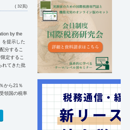
( 32頁)
 by the
。）を提示した
に配分するこ
で限定するこ
られてきた批
％から21％
受領国の税率