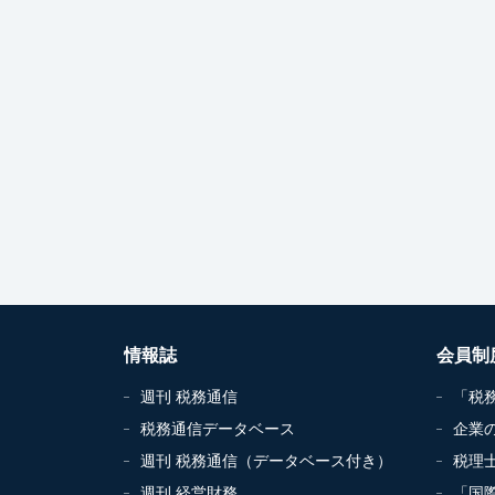
情報誌
会員制
週刊 税務通信
「税
税務通信データベース
企業
週刊 税務通信（データベース付き）
税理
週刊 経営財務
「国