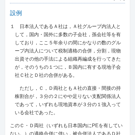
設例
１ 日本法人であるＡ社は，Ａ社グループ内法人と
して，国内・国外に多数の子会社，孫会社等を有
しており，ここ５年余りの間にかなりの数のグル
ープ内法人について税制適格の合併，分割，現物
出資その他の手法による組織再編成を行ってきた
が，そのうちの１つに，Ｂ国内に有する現地子会
社Ｃ社とＤ社の合併がある。
ただし，Ｃ，Ｄ両社ともＡ社の直接・間接の持
株割合が，３分の２にやや足りない支配関係法人
であって，いずれも現地資本が３分の１強入って
いる会社であった。
このＣ・Ｄ両社（いずれも日本国内にPEを有してい
ない。）の適格合併に伴い，被合併法人であるＤ社