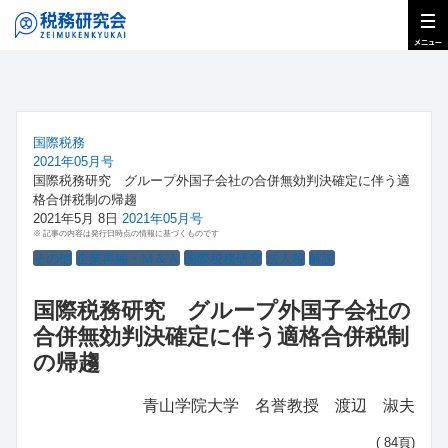
国際税務
2021年05月号
国際税務研究 グループ外国子会社の合併無効判決確定に伴う適
格合併税制の帰趨
2021年5月 8日
2021年05月号
※ 記事の内容は発行日時点の情報に基づくものです
その他
企業再編・Ｍ＆Ａ
国際税務研究
法人税
解説
国際税務研究 グループ外国子会社の
合併無効判決確定に伴う適格合併税制
の帰趨
青山学院大学 名誉教授 渡辺 淑夫
( 84頁)