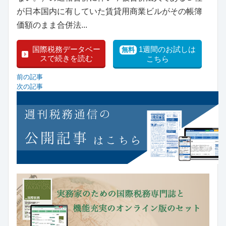
が日本国内に有していた賃貸用商業ビルがその帳簿
価額のまま合併法...
国際税務データベー
1週間のお試しは
無料
スで続きを読む
こちら
前の記事
次の記事