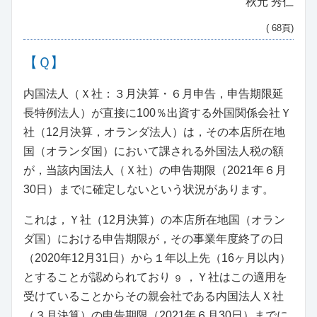
秋元 秀仁
( 68頁)
【Ｑ】
内国法人（Ｘ社：３月決算・６月申告，申告期限延
長特例法人）が直接に100％出資する外国関係会社Ｙ
社（12月決算，オランダ法人）は，その本店所在地
国（オランダ国）において課される外国法人税の額
が，当該内国法人（Ｘ社）の申告期限（2021年６月
30日）までに確定しないという状況があります。
これは，Ｙ社（12月決算）の本店所在地国（オラン
ダ国）における申告期限が，その事業年度終了の日
（2020年12月31日）から１年以上先（16ヶ月以内）
とすることが認められており
，Ｙ社はこの適用を
９
受けていることからその親会社である内国法人Ｘ社
（３月決算）の申告期限（2021年６月30日）までに