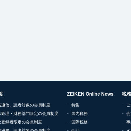
度
ZEIKEN Online News
税
務通信」読者対象の会員制度
特集
ご
の経理・財務部門限定の会員制度
国内税務
会
士登録者限定の会員制度
国際税務
事
際税務」読者対象の会員制度
会計
イ