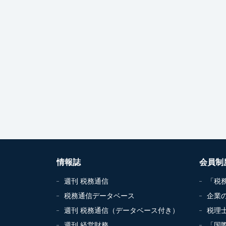
情報誌
会員制
週刊 税務通信
「税
税務通信データベース
企業
週刊 税務通信（データベース付き）
税理
週刊 経営財務
「国