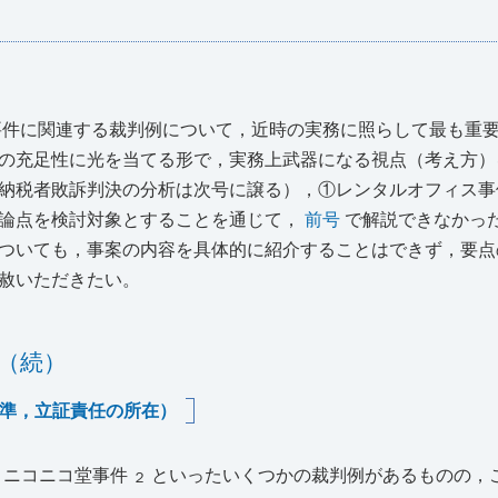
要件に関連する裁判例について，近時の実務に照らして最も重
の充足性に光を当てる形で，実務上武器になる視点（考え方）
納税者敗訴判決の分析は次号に譲る），①レンタルオフィス事
た論点を検討対象とすることを通じて，
前号
で解説できなかっ
ついても，事案の内容を具体的に紹介することはできず，要点
赦いただきたい。
（続）
準，立証責任の所在）
，ニコニコ堂事件
といったいくつかの裁判例があるものの，
２