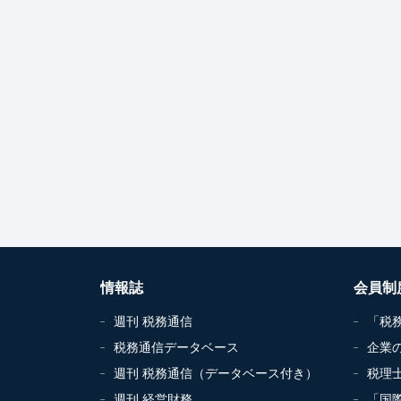
情報誌
会員制
週刊 税務通信
「税
税務通信データベース
企業
週刊 税務通信（データベース付き）
税理
週刊 経営財務
「国