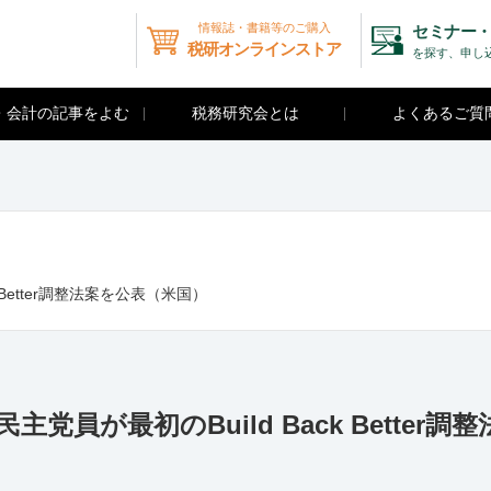
情報誌・書籍等のご購入
セミナー・
税研オンラインストア
を探す、申し
・会計の記事をよむ
税務研究会とは
よくあるご質
ck Better調整法案を公表（米国）
院の民主党員が最初のBuild Back Better