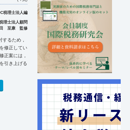
wC税理士法人編
C税理士法人顧問
田 至康 監修
で検討するため，
6を修正してい
修正案には，
を引き上げる