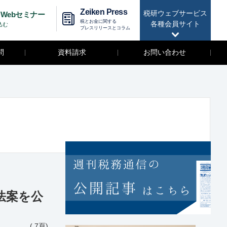
Zeiken Press
税研ウェブサービス
Webセミナー
税とお金に関する
各種会員サイト
込む
プレスリリースとコラム
問
資料請求
お問い合わせ
調整法案を公
( 7頁)