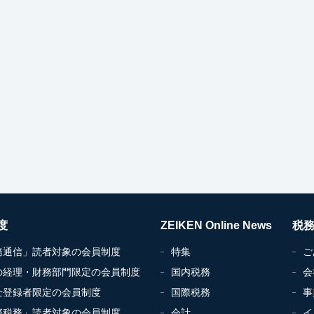
度
ZEIKEN Online News
税
務通信」読者対象の会員制度
特集
ご
の経理・財務部門限定の会員制度
国内税務
会
士登録者限定の会員制度
国際税務
事
際税務」読者対象の会員制度
会計
イ