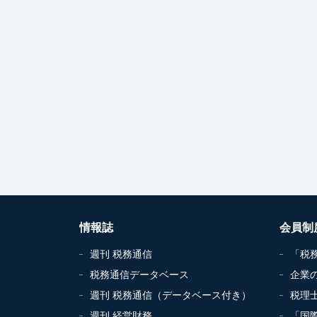
情報誌
会員制
週刊 税務通信
「税
税務通信データベース
企業
週刊 税務通信（データベース付き）
税理
週刊 経営財務
「国