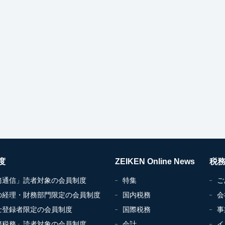
度
ZEIKEN Online News
税
務通信」読者対象の会員制度
特集
ご
の経理・財務部門限定の会員制度
国内税務
会
士登録者限定の会員制度
国際税務
事
際税務」読者対象の会員制度
会計
イ