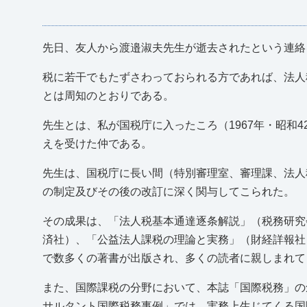
先日、友人から渡邉淑夫先生が逝去されたという連絡
税に若干でもたずさわっておられる方であれば、法人
とは周知のとおりである。
先生とは、私が国税庁に入ったころ（1967年・昭和
えを受けた仲である。
先生は、国税庁に長い間（特別審理室、審理課、法人
の制定及びその後の改訂に深く関与してこられた。
その成果は、「法人税基本通達逐条解説」（税務研究
済社）、「公益法人課税の理論と実務」（財経詳報社
で数多くの著書が出版され、多くの読者に親しまれて
また、国際課税の分野において、本誌「国際税務」の
サルタント国際税務事例」では、実務上生じてくる国