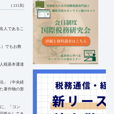
( 111頁)
名人であるこ
ス）でもお教
人税基本通達
法」（中央経
た著作物の形
特に、「コン
回答をしてき