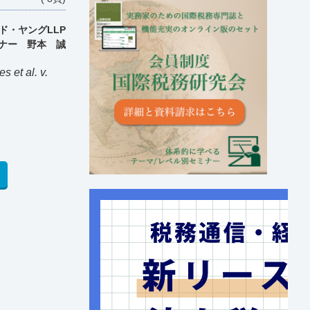
ド・ヤングLLP
ナー 野本 誠
s et al. v.
.