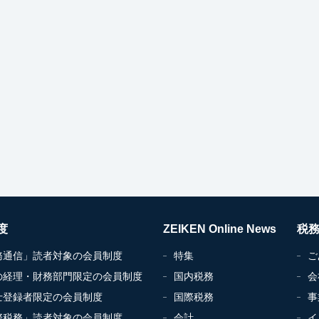
度
ZEIKEN Online News
税
務通信」読者対象の会員制度
特集
ご
の経理・財務部門限定の会員制度
国内税務
会
士登録者限定の会員制度
国際税務
事
際税務」読者対象の会員制度
会計
イ