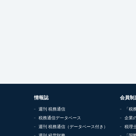
情報誌
会員制
週刊 税務通信
「税
税務通信データベース
企業
週刊 税務通信（データベース付き）
税理
週刊 経営財務
「国