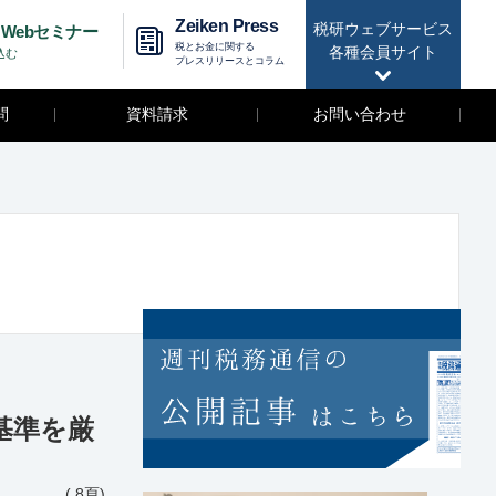
Zeiken Press
税研ウェブサービス
Webセミナー
税とお金に関する
各種会員サイト
込む
プレスリリースとコラム
問
資料請求
お問い合わせ
基準を厳
( 8頁)