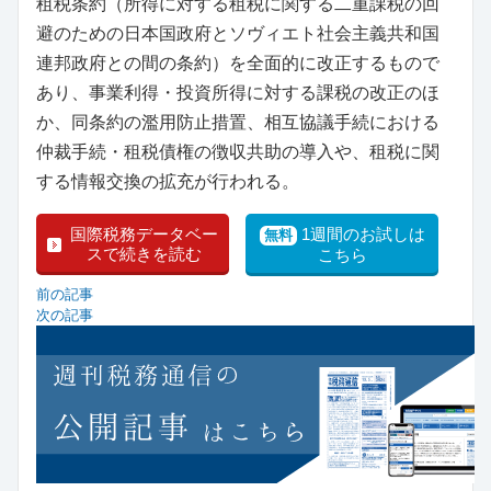
租税条約（所得に対する租税に関する二重課税の回
避のための日本国政府とソヴィエト社会主義共和国
連邦政府との間の条約）を全面的に改正するもので
あり、事業利得・投資所得に対する課税の改正のほ
か、同条約の濫用防止措置、相互協議手続における
仲裁手続・租税債権の徴収共助の導入や、租税に関
する情報交換の拡充が行われる。
国際税務データベー
1週間のお試しは
無料
スで続きを読む
こちら
前の記事
次の記事