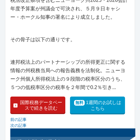
税法改正条項を含むニューヨーク州2025・2026会計
年度予算案が州議会で可決され、５月９日キャシ
ー・ホークル知事の署名により成立しました。
その骨子は以下の通りです。
連邦税法上のパートナーシップの所得更正に関する
情報の州税務当局への報告義務を法制化。ニューヨ
ーク州個人所得税法上の９段階の税率区分のうち、
５つの低税率区分の税率を２年間で0.2％引き...
国際税務データベー
1週間のお試しは
無料
スで続きを読む
こちら
前の記事
次の記事