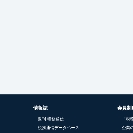
情報誌
会員制
週刊 税務通信
「税
税務通信データベース
企業