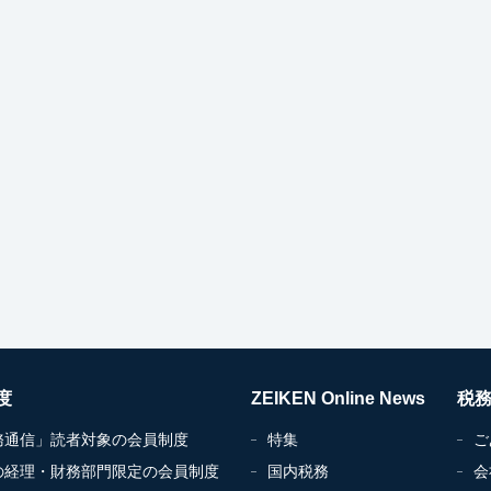
度
ZEIKEN Online News
税
務通信」読者対象の会員制度
特集
ご
の経理・財務部門限定の会員制度
国内税務
会