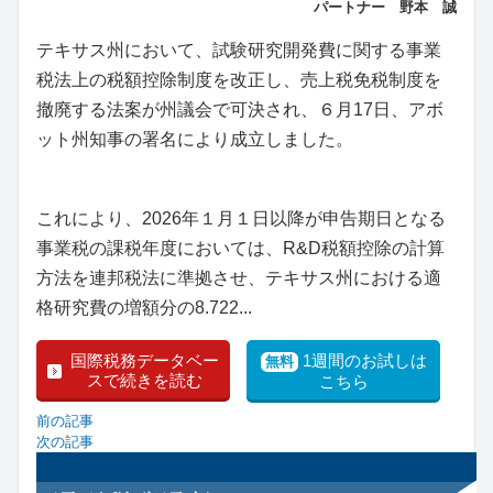
パートナー 野本 誠
テキサス州において、試験研究開発費に関する事業
税法上の税額控除制度を改正し、売上税免税制度を
撤廃する法案が州議会で可決され、６月17日、アボ
ット州知事の署名により成立しました。
これにより、2026年１月１日以降が申告期日となる
事業税の課税年度においては、R&D税額控除の計算
方法を連邦税法に準拠させ、テキサス州における適
格研究費の増額分の8.722...
国際税務データベー
1週間のお試しは
無料
スで続きを読む
こちら
前の記事
次の記事