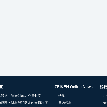
度
ZEIKEN Online News
税
務通信」読者対象の会員制度
特集
ご
の経理・財務部門限定の会員制度
国内税務
会