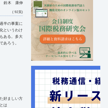
士 鈴木 康伸
( 92頁)
過半の事案に
化というわけ
もある。多大
であろう。
た好ましい方
とは