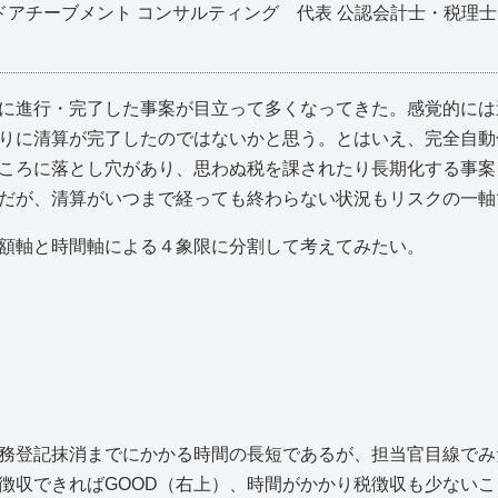
ドアチーブメント コンサルティング 代表 公認会計士・税理
に進行・完了した事案が目立って多くなってきた。感覚的には
りに清算が完了したのではないかと思う。とはいえ、完全自動
ころに落とし穴があり、思わぬ税を課されたり長期化する事案
だが、清算がいつまで経っても終わらない状況もリスクの一軸
額軸と時間軸による４象限に分割して考えてみたい。
務登記抹消までにかかる時間の長短であるが、担当官目線でみ
徴収できればGOOD（右上）、時間がかかり税徴収も少ないこ