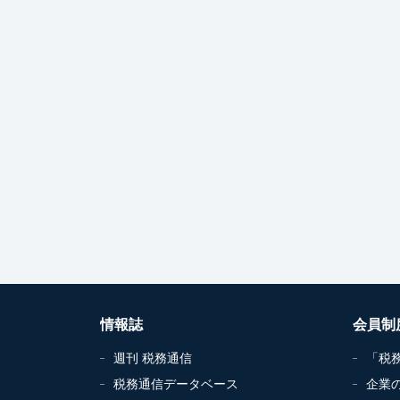
情報誌
会員制
週刊 税務通信
「税
税務通信データベース
企業