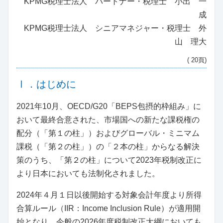
KPMG税理士法人 パートナー・税理士 小出 一
成
KPMG税理士法人 シニアマネジャー・税理士 外
山 理大
( 20頁)
Ⅰ．はじめに
2021年10月、OECD/G20「BEPS包摂的枠組み」に
おいて最終合意された、市場国への新たな課税権の
配分（「第１の柱」）およびグローバル・ミニマム
課税（「第２の柱」）の「２本の柱」からなる解決
策のうち、「第２の柱」について2023年税制改正に
より日本においても法制化されました。
2024年４月１日以後開始する対象会計年度より所得
合算ルール（IIR：Income Inclusion Rule）が適用開
始となり、今般の2026年度税制改正大綱においても