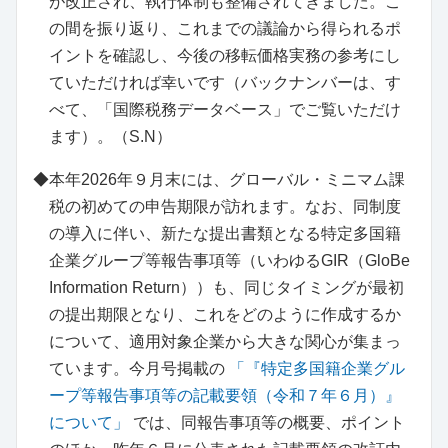
が改正され、執行体制も整備されてきました。こ
の間を振り返り、これまでの議論から得られるポ
イントを確認し、今後の移転価格実務の参考にし
ていただければ幸いです（バックナンバーは、す
べて、「国際税務データベース」でご覧いただけ
ます）。（S.N）
◆本年2026年９月末には、グローバル・ミニマム課
税の初めての申告期限が訪れます。なお、同制度
の導入に伴い、新たな提出書類となる特定多国籍
企業グループ等報告事項等（いわゆるGIR（GloBe
Information Return））も、同じタイミングが最初
の提出期限となり、これをどのように作成するか
について、適用対象企業から大きな関心が集まっ
ています。今月号掲載の
「『特定多国籍企業グル
ープ等報告事項等の記載要領（令和７年６月）』
について」
では、同報告事項等の概要、ポイント