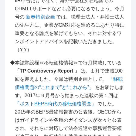
IIR申告だけでなく、海外子会社所在地国での
QDMTTサポートなども必要になるでしょう。今月
号の
新春特別企画
では、税理士法人・弁護士法人
の先生方に、企業がGM対応を進めるにあたり特に
重要となる論点を挙げてもらい、それに対するワ
ンポイントアドバイスを記載いただきました。
（Y.Y）
◆本誌常設欄≪移転価格情報≫で毎月掲載している
「TP Controversy Report 」
は、１月で連載100
回を迎えました。今回は特別企画として、
「移転
価格問題の“これまで”と“これから”」
をお届けしま
す。2017年９月号から始まった連載の第１回は
「ポストBEPS時代の移転価格調査」
でした。
2015年のBEPS最終報告書の公表後、OECDから
はガイドラインや各種のガイダンスが次々と公表
され、それらに対応して法令通達や事務運営要領