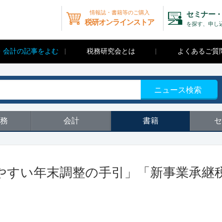
情報誌・書籍等のご購入
セミナー・
税研オンラインストア
を探す、申し
・会計の記事をよむ
税務研究会とは
よくあるご質
ニュース検索
務
会計
書籍
セ
かりやすい年末調整の手引」「新事業承継