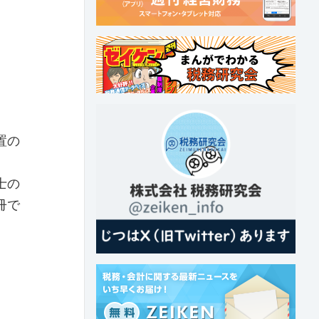
置の
。
士の
冊で