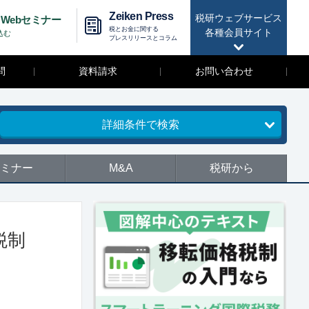
Zeiken Press
税研ウェブサービス
Webセミナー
税とお金に関する
各種会員サイト
込む
プレスリリースとコラム
問
資料請求
お問い合わせ
詳細条件で検索
ミナー
M&A
税研から
税制