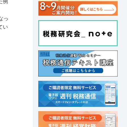
た例
なっ
てい