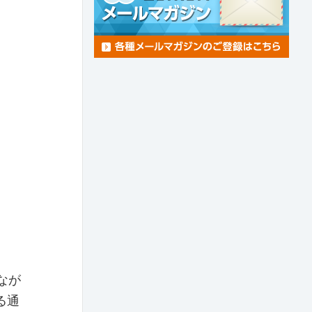
なが
る通