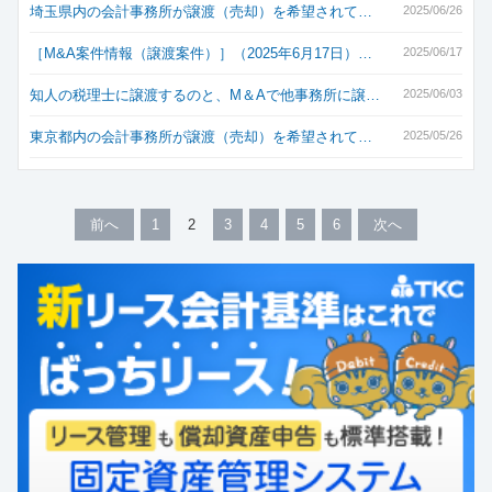
埼玉県内の会計事務所が譲渡（売却）を希望されて…
2025/06/26
［M&A案件情報（譲渡案件）］（2025年6月17日）…
2025/06/17
知人の税理士に譲渡するのと、M＆Aで他事務所に譲…
2025/06/03
東京都内の会計事務所が譲渡（売却）を希望されて…
2025/05/26
前へ
1
2
3
4
5
6
次へ