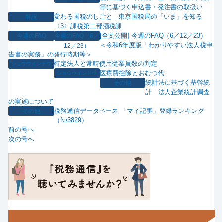
等に基づく申込書・発注書の取扱い
変わる国税のしごと 東京国税局の「いま」を知る
解説
〈3〉課税第二部酒税課
[全文公開] 今週のFAQ（6／12／23）
今週のFAQ
今週のFAQ（6／
＜令和6年度版「わかりやすい法人税申
12／23）
告書の実務」の発行時期等＞
特定法人と常時使用従業員数の判定
ショウウインドウ
医療費控除とおむつ代
ショウウインドウ
統計法に基づく基幹統
その他
計 法人企業統計調査
の実施について
税務通信データベース 「マイ記事」登録ランキング
その他
（№3829）
前の号へ
次の号へ