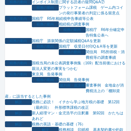
インボイス制度に関する読者の疑問Q&A⑦
税務の動向
プラットフォーム課税 ゲーム内コイ
税務の動向
ンの発行事業者の判定に係る留意点
国税庁 R5年相続税申告事績等公表
税務の動向
相続税の調査事例
税務の動向
国税庁 R6年分確定申
税務の動向
告特集公表へ
国税庁 源泉関係の定額減税Q&Aを更新
税務の動向
国税庁 収受日付印Q＆A等を更新
税務の動向
関信局 R5所得税・消
税務の動向
費税等の調査事績
国税当局の未公表調査事例集（169）配当前後における
税務の動向
親法人変更の事実をつかむ
東京局 告発事例
税務の動向
関信局 告発事例
税務の動向
審査事例 金地金が消
裁判例・裁決例
費税法上の「棚卸資
産」に該当するとした事例
税務に必読！ イチから学ぶ地方税の基礎 第12回
解説
（最終回） 外形標準課税の改正
新人経理マン・金児浩平の注釈書 第92回 かたちは
解説
あれど
税務の英語・基礎の基礎（76）
解説
税務相談 印紙税 基本契約書や約款
解説