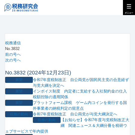
税務通信
No.3832
前の号へ
次の号へ
No.3832 (2024年12月23日)
令和7年度税制改正 自公両党が国民民主党の合意経ず
展望
与党大綱を決定へ
インボイス制度 内定者に支給する入社契約金の仕入
展望
税額控除の適用関係
プラットフォーム課税 ゲーム内コインを発行する国
展望
外事業者の納税判定の留意点
令和7年度税制改正 自公両党が与党大綱決定へ
税務の動向
【お知らせ】令和7年度与党税制改正大
税務の動向
綱 関連ニュース＆大綱分冊を税研ウ
ェブサービスで年内提供