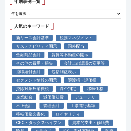
年別事例一覧
人気のキーワード
新リース会計基準
税務マネジメント
サステナビリティ開示
国外配当
金融商品会計
賃貸等不動産の開示
その他の費用・損失
会計上の誤謬の変更等
退職給付会計
包括利益表示
セグメント情報の開示
譲渡損・評価損
控除対象外消費税
課否判定
移転価格
企業結合
減価償却費
デューデリ
不正会計
管理会計
工事進行基準
移転価格文書化
ロイヤリティ
CFC・タックスヘイブン
資本的支出・修繕費