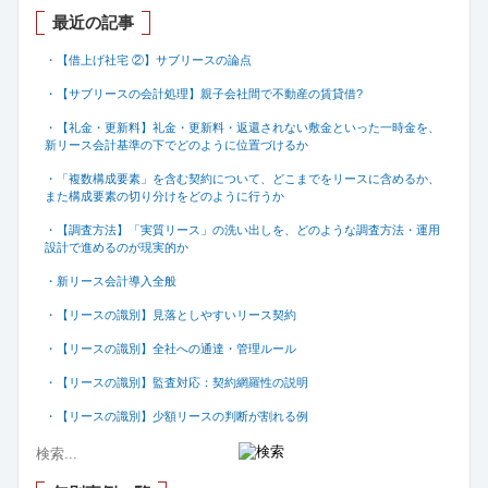
最近の記事
・【借上げ社宅 ②】サブリースの論点
・【サブリースの会計処理】親子会社間で不動産の賃貸借
?
・【礼金・更新料】礼金・更新料・返還されない敷金といった一時金を、
新リース会計基準の下でどのように位置づけるか
・「複数構成要素」を含む契約について、どこまでをリースに含めるか、
また構成要素の切り分けをどのように行うか
・【調査方法】「実質リース」の洗い出しを、どのような調査方法・運用
設計で進めるのが現実的か
・新リース会計導入全般
・【リースの識別】見落としやすいリース契約
・【リースの識別】全社への通達・管理ルール
・【リースの識別】監査対応：契約網羅性の説明
・【リースの識別】少額リースの判断が割れる例