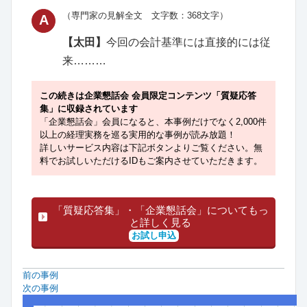
（専門家の見解全文 文字数：368文字）
A
【太田】
今回の会計基準には直接的には従
来………
この続きは企業懇話会 会員限定コンテンツ「質疑応答
集」に収録されています
「企業懇話会」会員になると、本事例だけでなく2,000件
以上の経理実務を巡る実用的な事例が読み放題！
詳しいサービス内容は下記ボタンよりご覧ください。無
料でお試しいただけるIDもご案内させていただきます。
「質疑応答集」・「企業懇話会」についてもっ
と詳しく見る
お試し申込
前の事例
次の事例