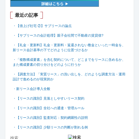
最近の記事
・【借上げ社宅 ②】サブリースの論点
・【サブリースの会計処理】親子会社間で不動産の賃貸借
?
・【礼金・更新料】礼金・更新料・返還されない敷金といった一時金を、
新リース会計基準の下でどのように位置づけるか
・「複数構成要素」を含む契約について、どこまでをリースに含めるか、
また構成要素の切り分けをどのように行うか
・【調査方法】「実質リース」の洗い出しを、どのような調査方法・運用
設計で進めるのが現実的か
・新リース会計導入全般
・【リースの識別】見落としやすいリース契約
・【リースの識別】全社への通達・管理ルール
・【リースの識別】監査対応：契約網羅性の説明
・【リースの識別】少額リースの判断が割れる例