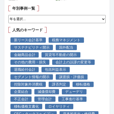
年別事例一覧
人気のキーワード
新リース会計基準
税務マネジメント
サステナビリティ開示
国外配当
金融商品会計
賃貸等不動産の開示
その他の費用・損失
会計上の誤謬の変更等
退職給付会計
包括利益表示
セグメント情報の開示
譲渡損・評価損
控除対象外消費税
課否判定
移転価格
企業結合
減価償却費
デューデリ
不正会計
管理会計
工事進行基準
移転価格文書化
ロイヤリティ
CFC・タックスヘイブン
資本的支出・修繕費