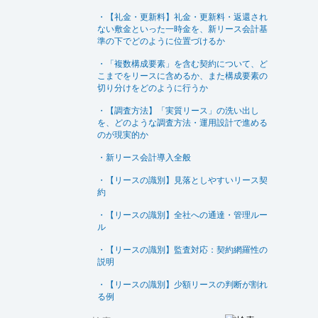
・【礼金・更新料】礼金・更新料・返還され
ない敷金といった一時金を、新リース会計基
準の下でどのように位置づけるか
・「複数構成要素」を含む契約について、ど
こまでをリースに含めるか、また構成要素の
切り分けをどのように行うか
・【調査方法】「実質リース」の洗い出し
を、どのような調査方法・運用設計で進める
のが現実的か
・新リース会計導入全般
・【リースの識別】見落としやすいリース契
約
・【リースの識別】全社への通達・管理ルー
ル
・【リースの識別】監査対応：契約網羅性の
説明
・【リースの識別】少額リースの判断が割れ
る例