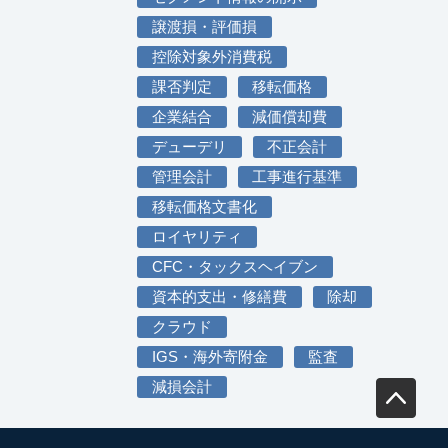
譲渡損・評価損
控除対象外消費税
課否判定
移転価格
企業結合
減価償却費
デューデリ
不正会計
管理会計
工事進行基準
移転価格文書化
ロイヤリティ
CFC・タックスヘイブン
資本的支出・修繕費
除却
クラウド
IGS・海外寄附金
監査
減損会計