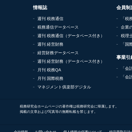
情報誌
会員制
週刊 税務通信
「税
税務通信データベース
企業
週刊 税務通信（データベース付き）
税理
週刊 経営財務
「国
経営財務データベース
事業引
週刊 経営財務（データベース付き）
「会
月刊 税務QA
「会
月刊 国際税務
マネジメント俱楽部デジタル
税務研究会ホームページの著作権は税務研究会に帰属します。
掲載の文章および写真等の無断転載を禁じます。