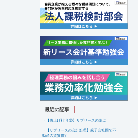
最近の記事
・【借上げ社宅 ②】サブリースの論点
・【サブリースの会計処理】親子会社間で不
動産の賃貸借
?