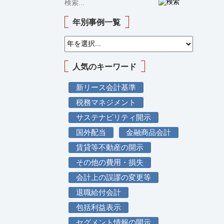
年別事例一覧
人気のキーワード
新リース会計基準
税務マネジメント
サステナビリティ開示
国外配当
金融商品会計
賃貸等不動産の開示
その他の費用・損失
会計上の誤謬の変更等
退職給付会計
包括利益表示
セグメント情報の開示