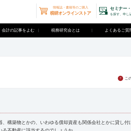
情報誌・書籍等のご購入
セミナー・
税研オンラインストア
を探す、申し
・会計の記事をよむ
税務研究会とは
よくあるご質
こ
？
器、構築物とかの、いわゆる償却資産も関係会社とかに貸し付
いる不動産に該当するのでしょうか。