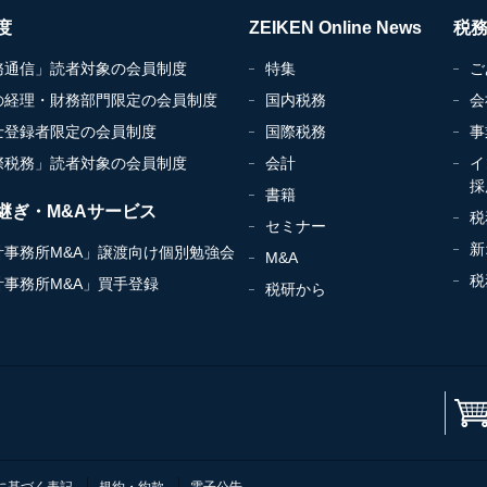
度
ZEIKEN Online News
税
務通信」読者対象の会員制度
特集
ご
の経理・財務部門限定の会員制度
国内税務
会
士登録者限定の会員制度
国際税務
事
際税務」読者対象の会員制度
会計
イ
採
書籍
継ぎ・M&Aサービス
税
セミナー
新
計事務所M&A」譲渡向け個別勉強会
M&A
税
計事務所M&A」買手登録
税研から