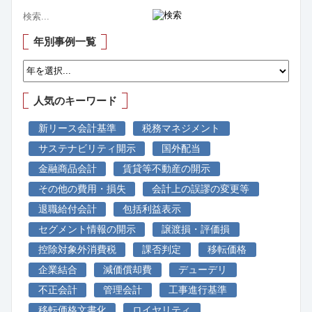
年別事例一覧
人気のキーワード
新リース会計基準
税務マネジメント
サステナビリティ開示
国外配当
金融商品会計
賃貸等不動産の開示
その他の費用・損失
会計上の誤謬の変更等
退職給付会計
包括利益表示
セグメント情報の開示
譲渡損・評価損
控除対象外消費税
課否判定
移転価格
企業結合
減価償却費
デューデリ
不正会計
管理会計
工事進行基準
移転価格文書化
ロイヤリティ