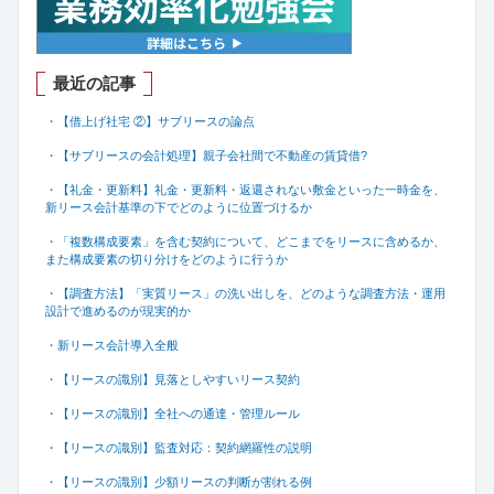
最近の記事
・【借上げ社宅 ②】サブリースの論点
・【サブリースの会計処理】親子会社間で不動産の賃貸借
?
・【礼金・更新料】礼金・更新料・返還されない敷金といった一時金を、
新リース会計基準の下でどのように位置づけるか
・「複数構成要素」を含む契約について、どこまでをリースに含めるか、
また構成要素の切り分けをどのように行うか
・【調査方法】「実質リース」の洗い出しを、どのような調査方法・運用
設計で進めるのが現実的か
・新リース会計導入全般
・【リースの識別】見落としやすいリース契約
・【リースの識別】全社への通達・管理ルール
・【リースの識別】監査対応：契約網羅性の説明
・【リースの識別】少額リースの判断が割れる例