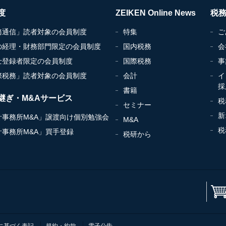
度
ZEIKEN Online News
税
務通信」読者対象の会員制度
特集
ご
の経理・財務部門限定の会員制度
国内税務
会
士登録者限定の会員制度
国際税務
事
際税務」読者対象の会員制度
会計
イ
採
書籍
継ぎ・M&Aサービス
税
セミナー
新
計事務所M&A」譲渡向け個別勉強会
M&A
税
計事務所M&A」買手登録
税研から