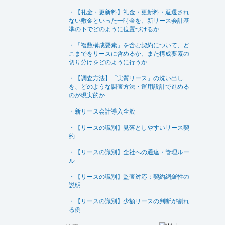
・【礼金・更新料】礼金・更新料・返還され
ない敷金といった一時金を、新リース会計基
準の下でどのように位置づけるか
・「複数構成要素」を含む契約について、ど
こまでをリースに含めるか、また構成要素の
切り分けをどのように行うか
・【調査方法】「実質リース」の洗い出し
を、どのような調査方法・運用設計で進める
のが現実的か
・新リース会計導入全般
・【リースの識別】見落としやすいリース契
約
・【リースの識別】全社への通達・管理ルー
ル
・【リースの識別】監査対応：契約網羅性の
説明
・【リースの識別】少額リースの判断が割れ
る例