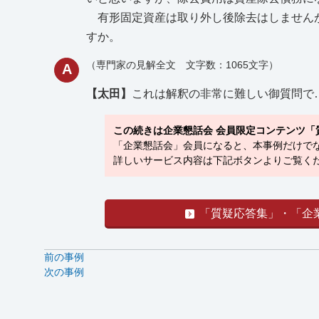
有形固定資産は取り外し後除去はしませんが
すか。
（専門家の見解全文 文字数：1065文字）
A
【太田】
これは解釈の非常に難しい御質問で
この続きは企業懇話会 会員限定コンテンツ「
「企業懇話会」会員になると、本事例だけでな
詳しいサービス内容は下記ボタンよりご覧くだ
「質疑応答集」・「企
前の事例
次の事例