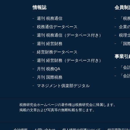
情報誌
会員制
週刊 税務通信
「税
税務通信データベース
企業
週刊 税務通信（データベース付き）
税理
週刊 経営財務
「国
経営財務データベース
事業引
週刊 経営財務（データベース付き）
「会
月刊 税務QA
「会
月刊 国際税務
マネジメント俱楽部デジタル
税務研究会ホームページの著作権は税務研究会に帰属します。
掲載の文章および写真等の無断転載を禁じます。