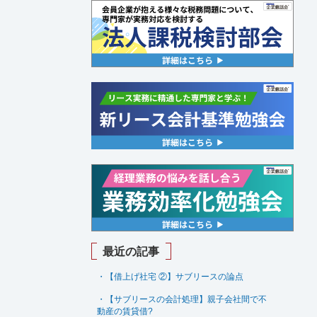
最近の記事
・【借上げ社宅 ②】サブリースの論点
・【サブリースの会計処理】親子会社間で不
動産の賃貸借
?