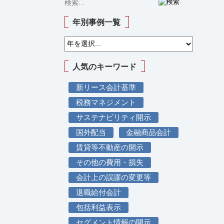
年別事例一覧
人気のキーワード
新リース会計基準
税務マネジメント
サステナビリティ開示
国外配当
金融商品会計
賃貸等不動産の開示
その他の費用・損失
会計上の誤謬の変更等
退職給付会計
包括利益表示
セグメント情報の開示