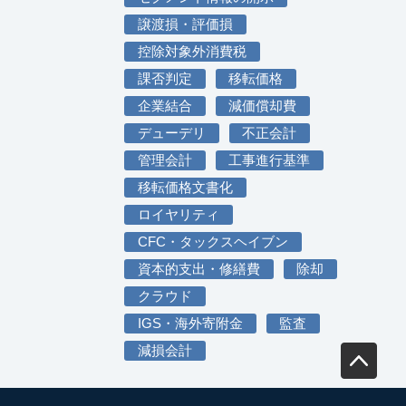
譲渡損・評価損
控除対象外消費税
課否判定
移転価格
企業結合
減価償却費
デューデリ
不正会計
管理会計
工事進行基準
移転価格文書化
ロイヤリティ
CFC・タックスヘイブン
資本的支出・修繕費
除却
クラウド
IGS・海外寄附金
監査
減損会計