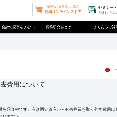
情報誌・書籍等のご購入
セミナー・
税研オンラインストア
を探す、申し
・会計の記事をよむ
税務研究会とは
よくあるご質
こ
？
除去費用について
を調査中です。有形固定資産から有害物質を取り外す費用は
なりますか。