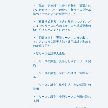
・【礼金・更新料】礼金・更新料・返還され
ない敷金といった一時金を、新リース会計基
準の下でどのように位置づけるか
・「複数構成要素」を含む契約について、ど
こまでをリースに含めるか、また構成要素の
切り分けをどのように行うか
・【調査方法】「実質リース」の洗い出し
を、どのような調査方法・運用設計で進める
のが現実的か
・新リース会計導入全般
・【リースの識別】見落としやすいリース契
約
・【リースの識別】全社への通達・管理ルー
ル
・【リースの識別】監査対応：契約網羅性の
説明
・【リースの識別】少額リースの判断が割れ
る例