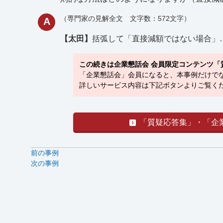
（専門家の見解全文 文字数：572文字）
A
【太田】
括弧して「直接減額ではない場合」
この続きは企業懇話会 会員限定コンテンツ「
「企業懇話会」会員になると、本事例だけでな
詳しいサービス内容は下記ボタンよりご覧くだ
「質疑応答集」・「企
前の事例
次の事例