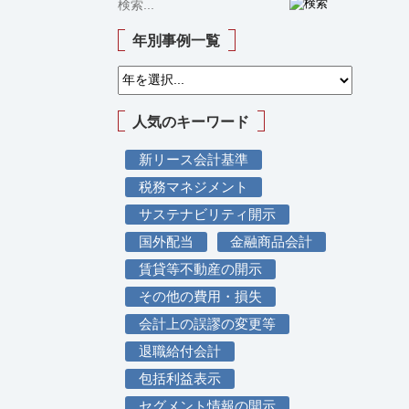
年別事例一覧
人気のキーワード
新リース会計基準
税務マネジメント
サステナビリティ開示
国外配当
金融商品会計
賃貸等不動産の開示
その他の費用・損失
会計上の誤謬の変更等
退職給付会計
包括利益表示
セグメント情報の開示