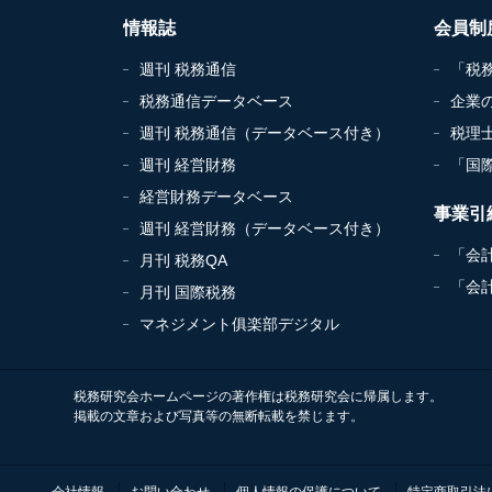
情報誌
会員制
週刊 税務通信
「税
税務通信データベース
企業
週刊 税務通信（データベース付き）
税理
週刊 経営財務
「国
経営財務データベース
事業引
週刊 経営財務（データベース付き）
「会
月刊 税務QA
「会
月刊 国際税務
マネジメント俱楽部デジタル
税務研究会ホームページの著作権は税務研究会に帰属します。
掲載の文章および写真等の無断転載を禁じます。