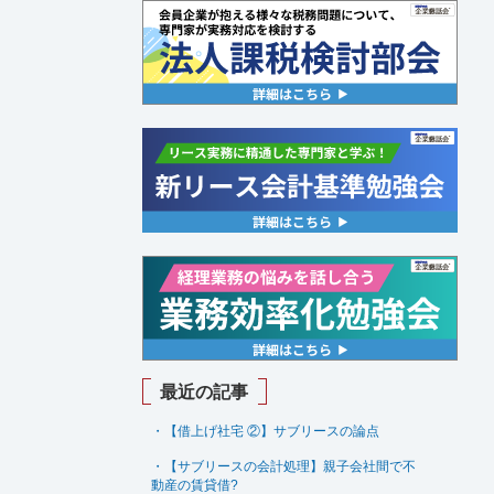
最近の記事
・【借上げ社宅 ②】サブリースの論点
・【サブリースの会計処理】親子会社間で不
動産の賃貸借
?