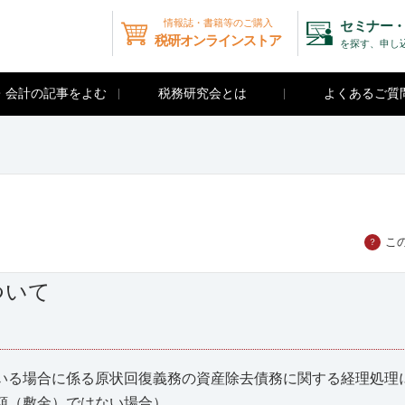
情報誌・書籍等のご購入
セミナー・
税研オンラインストア
を探す、申し
・会計の記事をよむ
税務研究会とは
よくあるご質
こ
？
ついて
る場合に係る原状回復義務の資産除去債務に関する経理処理に
額（敷金）ではない場合）。