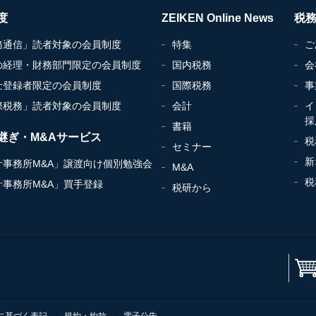
度
ZEIKEN Online News
税
務通信」読者対象の会員制度
特集
ご
の経理・財務部門限定の会員制度
国内税務
会
士登録者限定の会員制度
国際税務
事
際税務」読者対象の会員制度
会計
イ
採
書籍
継ぎ・M&Aサービス
税
セミナー
新
計事務所M&A」譲渡向け個別勉強会
M&A
税
計事務所M&A」買手登録
税研から