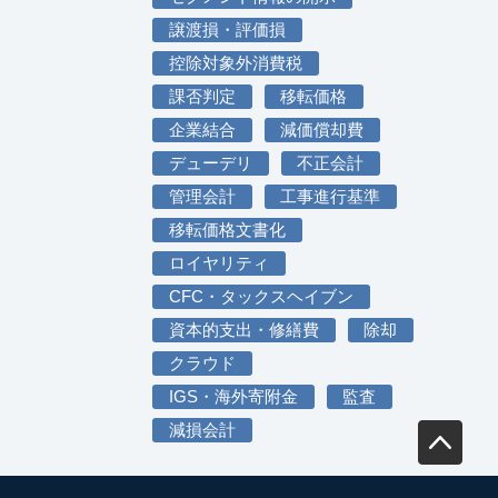
譲渡損・評価損
控除対象外消費税
課否判定
移転価格
企業結合
減価償却費
デューデリ
不正会計
管理会計
工事進行基準
移転価格文書化
ロイヤリティ
CFC・タックスヘイブン
資本的支出・修繕費
除却
クラウド
IGS・海外寄附金
監査
減損会計