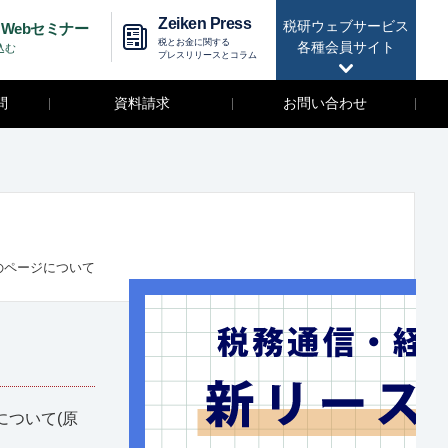
Zeiken Press
税研ウェブサービス
Webセミナー
税とお金に関する
各種会員サイト
込む
プレスリリースとコラム
問
資料請求
お問い合わせ
のページについて
ついて(原