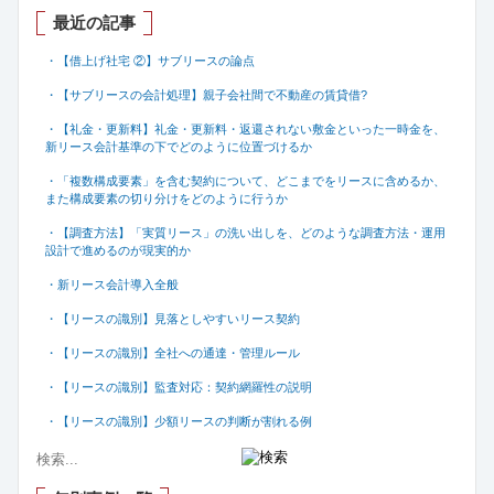
最近の記事
・【借上げ社宅 ②】サブリースの論点
・【サブリースの会計処理】親子会社間で不動産の賃貸借
?
・【礼金・更新料】礼金・更新料・返還されない敷金といった一時金を、
新リース会計基準の下でどのように位置づけるか
・「複数構成要素」を含む契約について、どこまでをリースに含めるか、
また構成要素の切り分けをどのように行うか
・【調査方法】「実質リース」の洗い出しを、どのような調査方法・運用
設計で進めるのが現実的か
・新リース会計導入全般
・【リースの識別】見落としやすいリース契約
・【リースの識別】全社への通達・管理ルール
・【リースの識別】監査対応：契約網羅性の説明
・【リースの識別】少額リースの判断が割れる例