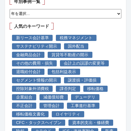
年別事例一覧
人気のキーワード
新リース会計基準
税務マネジメント
サステナビリティ開示
国外配当
金融商品会計
賃貸等不動産の開示
その他の費用・損失
会計上の誤謬の変更等
退職給付会計
包括利益表示
セグメント情報の開示
譲渡損・評価損
控除対象外消費税
課否判定
移転価格
企業結合
減価償却費
デューデリ
不正会計
管理会計
工事進行基準
移転価格文書化
ロイヤリティ
CFC・タックスヘイブン
資本的支出・修繕費