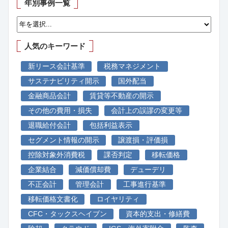
年別事例一覧
人気のキーワード
新リース会計基準
税務マネジメント
サステナビリティ開示
国外配当
金融商品会計
賃貸等不動産の開示
その他の費用・損失
会計上の誤謬の変更等
退職給付会計
包括利益表示
セグメント情報の開示
譲渡損・評価損
控除対象外消費税
課否判定
移転価格
企業結合
減価償却費
デューデリ
不正会計
管理会計
工事進行基準
移転価格文書化
ロイヤリティ
CFC・タックスヘイブン
資本的支出・修繕費