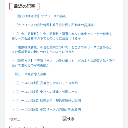
最近の記事
・【借上げ社宅 ②】サブリースの論点
・【サブリースの会計処理】親子会社間で不動産の賃貸借
?
・【礼金・更新料】礼金・更新料・返還されない敷金といった一時金を、
新リース会計基準の下でどのように位置づけるか
・「複数構成要素」を含む契約について、どこまでをリースに含めるか、
また構成要素の切り分けをどのように行うか
・【調査方法】「実質リース」の洗い出しを、どのような調査方法・運用
設計で進めるのが現実的か
・新リース会計導入全般
・【リースの識別】見落としやすいリース契約
・【リースの識別】全社への通達・管理ルール
・【リースの識別】監査対応：契約網羅性の説明
・【リースの識別】少額リースの判断が割れる例